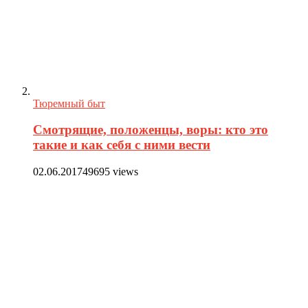
Тюремный быт
Смотрящие, положенцы, воры: кто это
такие и как себя с ними вести
02.06.2017
49695 views