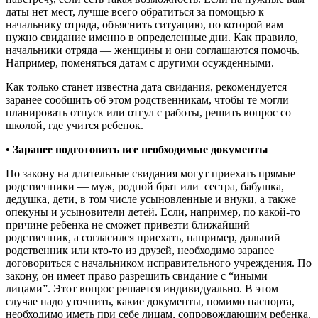
даты нет мест, лучше всего обратиться за помощью к
начальнику отряда, объяснить ситуацию, по которой вам
нужно свидание именно в определенные дни. Как правило,
начальники отряда — женщины и они соглашаются помочь.
Например, поменяться датам с другими осужденными.
Как только станет известна дата свидания, рекомендуется
заранее сообщить об этом родственникам, чтобы те могли
планировать отпуск или отгул с работы, решить вопрос со
школой, где учится ребенок.
• Заранее подготовить все необходимые документы
По закону на длительные свидания могут приехать прямые
родственники — муж, родной брат или
сестра, бабушка,
дедушка, дети, в том числе усыновленные и внуки, а также
опекуны и усыновители детей. Если, например, по какой-то
причине ребенка не сможет привезти ближайший
родственник, а согласился приехать, например, дальний
родственник или кто-то из друзей, необходимо заранее
договориться с начальником исправительного учреждения. По
закону, он имеет право разрешить свидание с “иными
лицами”. Этот вопрос решается индивидуально. В этом
случае надо уточнить, какие документы, помимо паспорта,
необходимо иметь при себе лицам, сопровождающим ребенка.