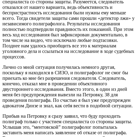
специалиста со стороны защиты. Разумеется, следователь
отказался от нашего варианта, ведь объективность и
беспристрастность исследования были нужны ему меньше
всего. Тогда свидетели защиты сами прошли «детектор лжи» у
независимого полиграфолога. Результаты исследования
полностью подтвердили правдивость их показаний. При этом
весь ход исследования был зафиксирован документально, в
том числе на видео, что исключало любые подтасовки.
Позднее нам удалось приобщить все это к материалам
уголовного дела и ссылаться на исследование в ходе судебных
процессов.
Лично со мной ситуация получилась немного другая,
поскольку я находился в СИЗО, и полиграфолог не смог бы
приехать ко мне без разрешения следователя. Следователь,
конечно, отказал мне в проведении объективного
двустороннего исследования. Вместо этого, в один из дней
меня без предупреждения вывезли на Петровку, 38 для
проведения полиграфа. По счастью я был уже предупрежден
адвокатом Динзе и знал, как себя вести в подобной ситуации.
Прибыв на Петровку я сразу заявил, что буду проходить
полиграф только с участием специалиста со стороны защиты.
Услышав это, “ментовской” полиграфолог попыталась
заставить меня написать заявление об отказе от полиграфа.