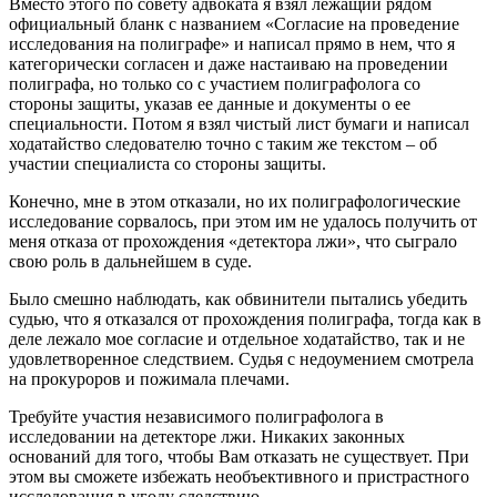
Вместо этого по совету адвоката я взял лежащий рядом
официальный бланк с названием «Согласие на проведение
исследования на полиграфе» и написал прямо в нем, что я
категорически согласен и даже настаиваю на проведении
полиграфа, но только со с участием полиграфолога со
стороны защиты, указав ее данные и документы о ее
специальности. Потом я взял чистый лист бумаги и написал
ходатайство следователю точно с таким же текстом – об
участии специалиста со стороны защиты.
Конечно, мне в этом отказали, но их полиграфологические
исследование сорвалось, при этом им не удалось получить от
меня отказа от прохождения «детектора лжи», что сыграло
свою роль в дальнейшем в суде.
Было смешно наблюдать, как обвинители пытались убедить
судью, что я отказался от прохождения полиграфа, тогда как в
деле лежало мое согласие и отдельное ходатайство, так и не
удовлетворенное следствием. Судья с недоумением смотрела
на прокуроров и пожимала плечами.
Требуйте участия независимого полиграфолога в
исследовании на детекторе лжи. Никаких законных
оснований для того, чтобы Вам отказать не существует. При
этом вы сможете избежать необъективного и пристрастного
исследования в угоду следствию.