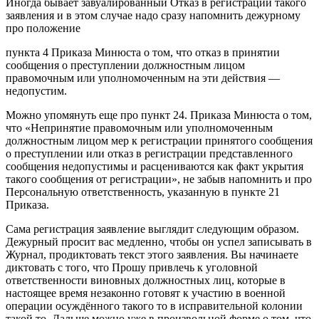
Иногда бывает завуалированный Отказ в регистрации такого
заявления и в этом случае надо сразу напомнить дежурному
про положение
пункта 4 Приказа Минюста о том, что отказ в принятии
сообщения о преступлении должностным лицом
правомочным или уполномоченным на эти действия —
недопустим.
Можно упомянуть еще про пункт 24. Приказа Минюста о том,
что «Непринятие правомочным или уполномоченным
должностным лицом мер к регистрации принятого сообщения
о преступлении или отказ в регистрации представленного
сообщения недопустимы и расцениваются как факт укрытия
такого сообщения от регистрации», не забыв напомнить и про
Персональную ответственность, указанную в пункте 21
Приказа.
Сама регистрация заявление выглядит следующим образом.
Дежурный просит вас медленно, чтобы он успел записывать в
Журнал, продиктовать текст этого заявления. Вы начинаете
диктовать с того, что Прошу привлечь к уголовной
ответственности виновных должностных лиц, которые в
настоящее время незаконно готовят к участию в военной
операции осуждённого такого то в исправительной колонии
такой то. Дальше можно уже в произвольной форме о том, что