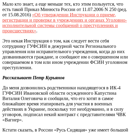
Мало кто знает, а еще меньше тех, кто этим пользуется, что
есть такой Приказ Минюста России от 11.07.2006 N 250 (ред.
от 15.08.2016)
«Об утверждении Инструкции о приеме,
регистрации и проверке в учреждениях и органах Уголовно-
исполнительной системы сообщений о преступлениях и
происшествиях»
.
Это некая Инструкция о том, как следует вести себя
сотруднику ГУФСИН в дежурной части Регионального
управления или исправительного учреждения, когда до них
дозваниваются граждане, и сообщают им о совершенном или
совершаемом в том или ином учреждении ФСИН уголовном
преступлении.
Рассказывает Петр Курьянов
До меня дозвонились родственники находящегося в ИК-4
ГУФСИН Ивановской области осужденного Капустина
Виталия Олеговича и сообщили, что его хотят в самое
ближайшее время этапировать для участия в военных
действиях в Украине, поскольку тот необдуманно, и в силу
уговоров, подписал некий контракт с представителями ЧВК
«Вагнер».
Кстати сказать, в России «Русь Сидящая» уже имеет большой