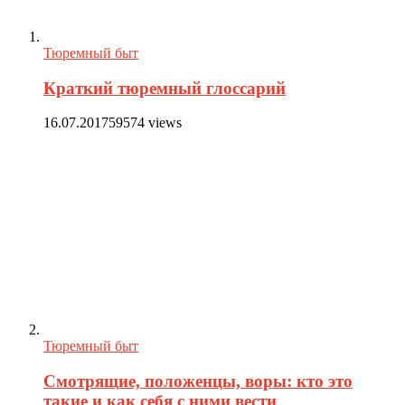
Тюремный быт
Краткий тюремный глоссарий
16.07.2017
59574 views
Тюремный быт
Смотрящие, положенцы, воры: кто это
такие и как себя с ними вести