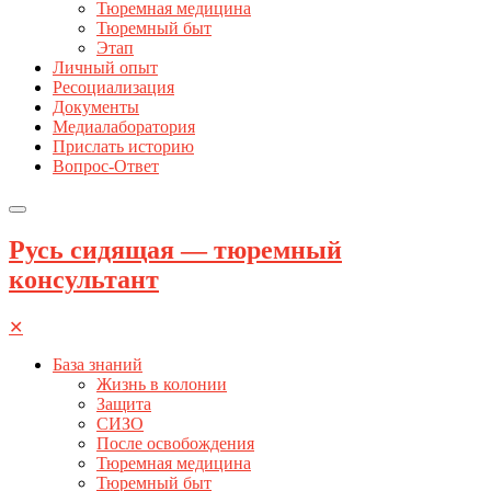
Тюремная медицина
Тюремный быт
Этап
Личный опыт
Ресоциализация
Документы
Медиалаборатория
Прислать историю
Вопрос-Ответ
Русь сидящая — тюремный
консультант
✕
База знаний
Жизнь в колонии
Защита
СИЗО
После освобождения
Тюремная медицина
Тюремный быт