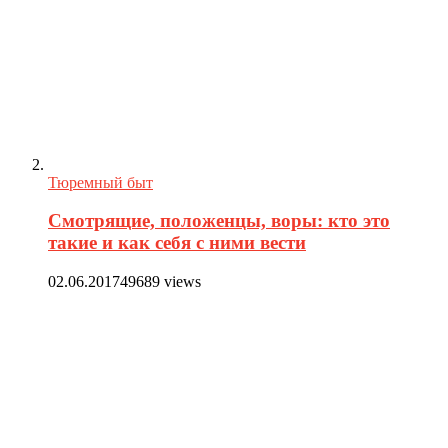
Тюремный быт
Смотрящие, положенцы, воры: кто это
такие и как себя с ними вести
02.06.2017
49689 views