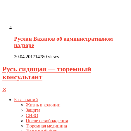
Руслан Вахапов об административном
надзоре
20.04.2017
14780 views
Русь сидящая — тюремный
консультант
✕
База знаний
Жизнь в колонии
Защита
СИЗО
После освобождения
Тюремная медицина