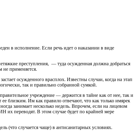
ден в исполнение. Если речь идет о наказании в виде
нетяжкие преступления, — туда осужденная должна добраться
 не применяется.
 застает осужденного врасплох. Известны случаи, когда на этап
логически, так и правильно собранной сумкой.
равительное учреждение — держится в тайне как от нее, так и
т ее близким. Им как правило отвечают, что как только имярек
иногда занимает несколько недель. Впрочем, если на лицевом
ИН их переводят. В этом случае будет по крайней мере
ель (что случается чаще) в антисанитарных условиях.