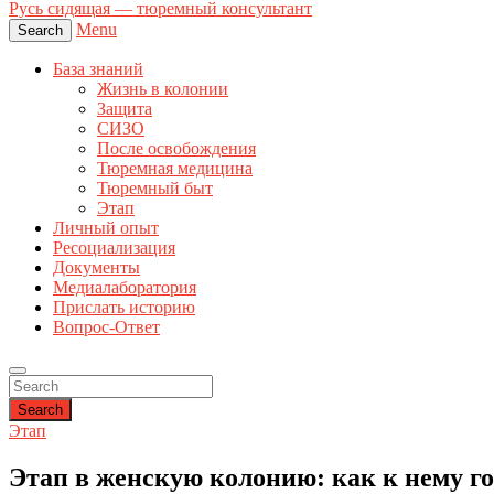
Русь сидящая — тюремный консультант
Menu
Search
База знаний
Жизнь в колонии
Защита
СИЗО
После освобождения
Тюремная медицина
Тюремный быт
Этап
Личный опыт
Ресоциализация
Документы
Медиалаборатория
Прислать историю
Вопрос-Ответ
Search
Этап
Этап в женскую колонию: как к нему го