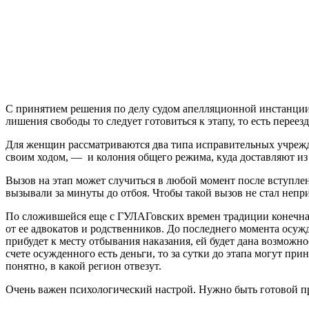
С принятием решения по делу судом апелляционной инстанции п
лишения свободы то следует готовиться к этапу, то есть переез
Для женщин рассматриваются два типа исправительных учрежд
своим ходом, — и колония общего режима, куда доставляют 
Вызов на этап может случиться в любой момент после вступлени
вызывали за минуты до отбоя. Чтобы такой вызов не стал непр
По сложившейся еще с ГУЛАГовских времен традиции конечная 
от ее адвокатов и родственников. До последнего момента осужде
прибудет к месту отбывания наказания, ей будет дана возможно
счете осужденного есть деньги, то за сутки до этапа могут пр
понятно, в какой регион отвезут.
Очень важен психологический настрой. Нужно быть готовой про