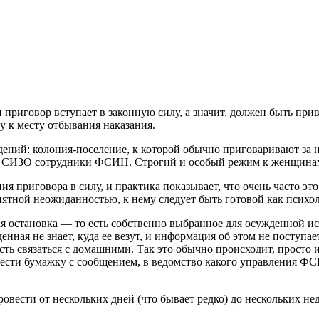
риговор вступает в законную силу, а значит, должен быть приве
ду к месту отбывания наказания.
ений: колония-поселение, к которой обычно приговаривают за 
из СИЗО сотрудники ФСИН. Строгий и особый режим к женщинам
я приговора в силу, и практика показывает, что очень часто это
иятной неожиданностью, к нему следует быть готовой как психо
остановка — то есть собственно выбранное для осужденной исп
нная не знает, куда ее везут, и информация об этом не поступае
сть связаться с домашними. Так это обычно происходит, просто 
инести бумажку с сообщением, в ведомство какого управления ФС
вести от нескольких дней (что бывает редко) до нескольких нед