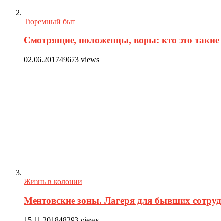
Тюремный быт
Смотрящие, положенцы, воры: кто это такие 
02.06.2017
49673 views
Жизнь в колонии
Ментовские зоны. Лагеря для бывших сотру
15.11.2018
48293 views