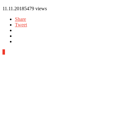
11.11.2018
5479 views
Share
Tweet
0