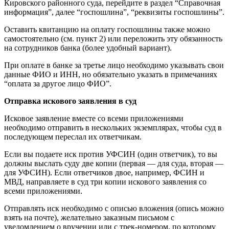
Кировского районного суда, перейдите в раздел “Справочная
информация”, далее “госпошлина”, “реквизиты госпошлины”.
Оставить квитанцию на оплату госпошлины также можно
самостоятельно (см. пункт 2) или переложить эту обязанность
на сотрудников банка (более удобный вариант).
При оплате в банке за третье лицо необходимо указывать свои
данные ФИО и ИНН, но обязательно указать в примечаниях
“оплата за другое лицо ФИО”.
Отправка искового заявления в суд
Исковое заявление вместе со всеми приложениями
необходимо отправить в нескольких экземплярах, чтобы суд в
последующем переслал их ответчикам.
Если вы подаете иск против УФСИН (один ответчик), то вы
должны выслать суду две копии (первая — для суда, вторая —
для УФСИН). Если ответчиков двое, например, ФСИН и
МВД, направляете в суд три копии искового заявления со
всеми приложениями.
Отправлять иск необходимо с описью вложения (опись можно
взять на почте), желательно заказным письмом с
уведомлением о вручении или с трек-номером, по которому