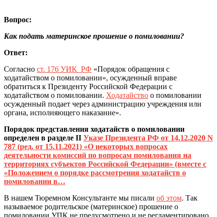
Вопрос:
Как подать материнское прошение о помиловании?
Ответ:
Согласно
ст. 176 УИК РФ
«Порядок обращения с
ходатайством о помиловании», осужденный вправе
обратиться к Президенту Российской Федерации с
ходатайством о помиловании.
Ходатайство
о помиловании
осужденный подает через администрацию учреждения или
органа, исполняющего наказание».
Порядок представления ходатайств о помиловании
определен в раздeле II
Указе Президента РФ от 14.12.2020 N
787 (ред. от 15.11.2021) «О некоторых вопросах
деятельности комиссий по вопросам помилования на
территориях субъектов Российской Федерации» (вместе с
«Положением о порядке рассмотрения ходатайств о
помиловании в…
В нашем Тюремном Консультанте мы писали
об этом
. Так
называемое родительское (материнское) прошение о
помиловании УПК не предусмотрено и не регламентировано.