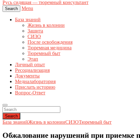
Русь сидящая — тюремный консультант
Menu
Search
База знаний
Жизнь в колонии
Защита
СИЗО
После освобождения
Тюремная медицина
Тюремный быт
Этап
Личный опыт
Ресоциализация
Документы
Медиалаборатория
Прислать историю
Вопрос-Ответ
Search
База знаний
Жизнь в колонии
СИЗО
Тюремный быт
Обжалование нарушений при приемке п