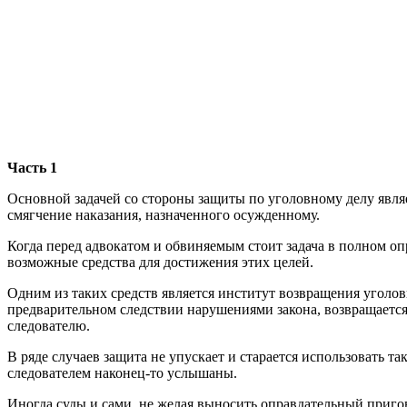
Часть 1
Основной задачей со стороны защиты по уголовному делу явля
смягчение наказания, назначенного осужденному.
Когда перед адвокатом и обвиняемым стоит задача в полном оп
возможные средства для достижения этих целей.
Одним из таких средств является институт возвращения уголовн
предварительном следствии нарушениями закона, возвращается
следователю.
В ряде случаев защита не упускает и старается использовать т
следователем наконец-то услышаны.
Иногда суды и сами, не желая выносить оправдательный пригов