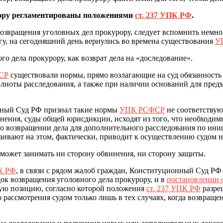
ору регламентирован
ы
положениями
ст. 237 УПК РФ
.
озвращения уголовных дел прокурору, следует вспомнить немно
огу, на сегодняшний день вернулись во времена существования
У
 дела прокурору, как возврат дела на «доследование».
СР
существовали нормы, прямо возлагающие на суд обязанность
олноты расследования, а также при наличии оснований для пре
ный Суд РФ признал такие нормы
УПК РСФСР
не соответств
ения, суды общей юрисдикции, исходят из того, что необходим
 о возвращении дела для дополнительного расследования по ини
стаивают на этом, фактически, приводит к осуществлению судом
не может занимать ни сторону обвинения, ни сторону защиты.
К РФ
, в связи с рядом жалоб граждан, Конституционный Суд Р
ок возвращения уголовного дела прокурору, и в
постановлении о
вую позицию, согласно которой положения
ст. 237 УПК РФ
разре
о рассмотрения судом только лишь в тех случаях, когда возвращ