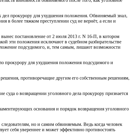
тельств виновности обвиняемого после того, как уголовное
их дел прокурору для ухудшения положения. Обвиняемый знал,
ния в более тяжком преступлении суд не вернёт, а если и
, вынес постановление от 2 июля 2013 г. N 16-П, в котором
какой эти положения исключают в судебном разбирательстве
оложение подсудимого, и, тем самым, лишают возможности
дело прокурору для ухудшения положения подсудимого и
 решения, противоречащие другим его собственным решениям,
ние суда о возвращении уголовного дела прокурору признается
гламентирующих основания и порядок возвращения уголовного
 следователям, но и самим обвиняемым. Ведь когда человек
вует себя увереннее и может эффективно противостоять