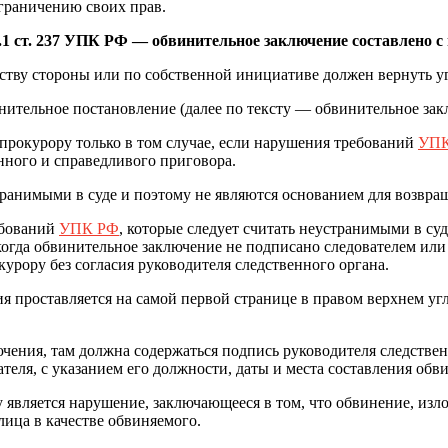
граничению своих прав.
ч.1 ст. 237 УПК РФ — обвинительное заключение составлено 
айству стороны или по собственной инициативе должен вернуть уг
нительное постановление (далее по тексту — обвинительное за
прокурору только в том случае, если нарушения требований
УПК
нного и справедливого приговора.
ранимыми в суде и поэтому не являются основанием для возвращ
ебований
УПК РФ
, которые следует считать неустранимыми в с
когда обвинительное заключение не подписано следователем или
урору без согласия руководителя следственного органа.
 проставляется на самой первой странице в правом верхнем угл
ения, там должна содержаться подпись руководителя следственн
теля, с указанием его должности, даты и места составления обв
 является нарушение, заключающееся в том, что обвинение, из
ица в качестве обвиняемого.