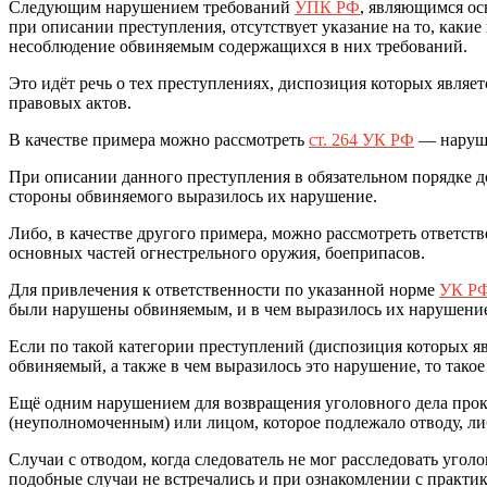
Следующим нарушением требований
УПК РФ
, являющимся ос
при описании преступления, отсутствует указание на то, каки
несоблюдение обвиняемым содержащихся в них требований.
Это идёт речь о тех преступлениях, диспозиция которых являет
правовых актов.
В качестве примера можно рассмотреть
ст. 264 УК РФ
— наруше
При описании данного преступления в обязательном порядке
стороны обвиняемого выразилось их нарушение.
Либо, в качестве другого примера, можно рассмотреть ответст
основных частей огнестрельного оружия, боеприпасов.
Для привлечения к ответственности по указанной норме
УК Р
были нарушены обвиняемым, и в чем выразилось их нарушение
Если по такой категории преступлений (диспозиция которых я
обвиняемый, а также в чем выразилось это нарушение, то так
Ещё одним нарушением для возвращения уголовного дела прок
(неуполномоченным) или лицом, которое подлежало отводу, либ
Случаи с отводом, когда следователь не мог расследовать угол
подобные случаи не встречались и при ознакомлении с практ