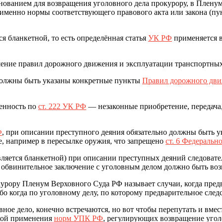
нованием для возвращения уголовного дела прокурору, в Пленум
е именно нормы соответствующего правового акта или закона (пун
ся бланкетной, то есть определённая статья
УК РФ
применяется в
ние правил дорожного движения и эксплуатации транспортных
 должны быть указаны конкретные пункты
Правил дорожного дв
венность по
ст. 222 УК РФ
— незаконные приобретение, передача,
Ф
, при описании преступного деяния обязательно должны быть 
, например в пересылке оружия, что запрещено
ст. 6 Федеральн
вляется бланкетной) при описании преступных деяний следоват
ое обвинительное заключение с уголовным делом должно быть во
урору Пленум Верховного Суда РФ называет случаи, когда пре
о когда по уголовному делу, по которому предварительное следс
овное дело, конечно встречаются, но вот чтобы перепутать и вме
икой применения
норм УПК РФ
, регулирующих возвращение угол