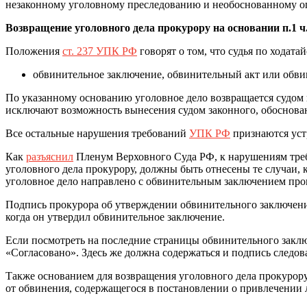
незаконному уголовному преследованию и необоснованному о
Возвращение уголовного дела прокурору на основании п.1 
Положения
ст. 237 УПК РФ
говорят о том, что судья по ходат
обвинительное заключение, обвинительный акт или обви
По указанному основанию уголовное дело возвращается судом 
исключают возможность вынесения судом законного, обоснова
Все остальные нарушения требований
УПК РФ
признаются уст
Как
разъяснил
Пленум Верховного Суда РФ, к нарушениям тр
уголовного дела прокурору, должны быть отнесены те случаи, 
уголовное дело направлено с обвинительным заключением прок
Подпись прокурора об утверждении обвинительного заключения
когда он утвердил обвинительное заключение.
Если посмотреть на последние страницы обвинительного заключ
«Согласовано». Здесь же должна содержаться и подпись следова
Также основанием для возвращения уголовного дела прокурору
от обвинения, содержащегося в постановлении о привлечении л