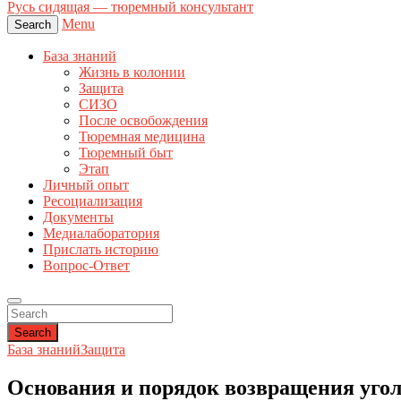
Русь сидящая — тюремный консультант
Menu
Search
База знаний
Жизнь в колонии
Защита
СИЗО
После освобождения
Тюремная медицина
Тюремный быт
Этап
Личный опыт
Ресоциализация
Документы
Медиалаборатория
Прислать историю
Вопрос-Ответ
Search
База знаний
Защита
Основания и порядок возвращения уголо