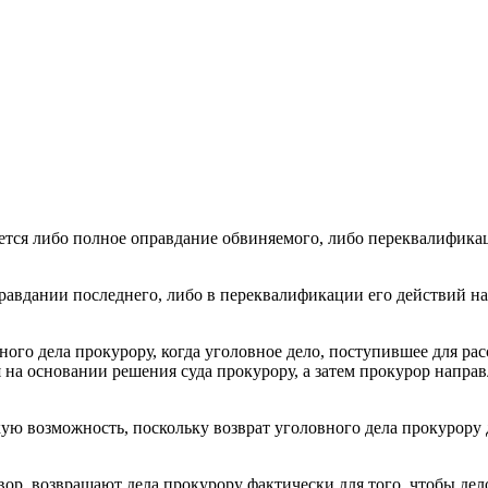
ется либо полное оправдание обвиняемого, либо переквалификац
равдании последнего, либо в переквалификации его действий на
ого дела прокурору, когда уголовное дело, поступившее для рас
 на основании решения суда прокурору, а затем прокурор напра
акую возможность, поскольку возврат уголовного дела прокурору
ор, возвращают дела прокурору фактически для того, чтобы дело