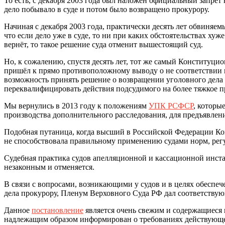
То есть, с декабря 2003 года был наложен официальный запрет
дело побывало в суде и потом было возвращено прокурору.
Начиная с декабря 2003 года, практически десять лет обвиня
что если дело уже в суде, то ни при каких обстоятельствах хуж
вернёт, то такое решение суда отменит вышестоящий суд.
Но, к сожалению, спустя десять лет, тот же самый Конституц
пришёл к прямо противоположному выводу о не соответстви
возможность принять решение о возвращении уголовного дела
переквалифицировать действия подсудимого на более тяжкое п
Мы вернулись в 2013 году к положениям
УПК РСФСР
, которы
производства дополнительного расследования, для предъявлен
Подобная путаница, когда высший в Российской Федерации Ко
не способствовала правильному применению судами норм, рег
Судебная практика судов апелляционной и кассационной инстан
незаконным и отменяется.
В связи с вопросами, возникающими у судов и в целях обесп
дела прокурору, Пленум Верховного Суда РФ дал соответству
Данное
постановление
является очень свежим и содержащиеся в
надлежащим образом информирован о требованиях действующего