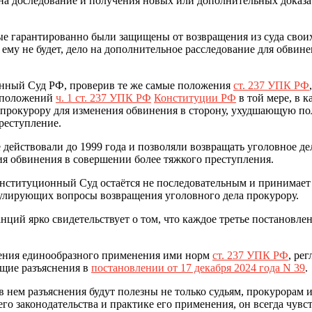
 на доследование и получения новых или дополнительных доказа
емые гарантированно были защищены от возвращения из суда сво
е ему не будет, дело на дополнительное расследование для обвине
ионный Суд РФ, проверив те же самые положения
ст. 237 УПК РФ
и положений
ч. 1 ст. 237 УПК РФ
Конституции РФ
в той мере, в 
 прокурору для изменения обвинения в сторону, ухудшающую п
реступление.
е действовали до 1999 года и позволяли возвращать уголовное 
ия обвинения в совершении более тяжкого преступления.
нституционный Суд остаётся не последовательным и принимает
улирующих вопросы возвращения уголовного дела прокурору.
ций ярко свидетельствует о том, что каждое третье постановле
ечения единообразного применения ими норм
ст. 237 УПК РФ
, ре
ющие разъяснения в
постановлении от 17 декабря 2024 года N 39
.
 нем разъяснения будут полезны не только судьям, прокурорам и
 законодательства и практике его применения, он всегда чувст