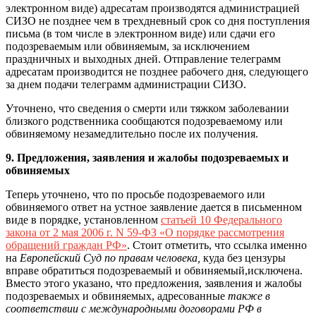
электронном виде) адресатам производятся администрацией
СИЗО не позднее чем в трехдневный срок со дня поступления
письма (в том числе в электронном виде) или сдачи его
подозреваемым или обвиняемым, за исключением
праздничных и выходных дней. Отправление телеграмм
адресатам производится не позднее рабочего дня, следующего
за днем подачи телеграмм администрации СИЗО.
Уточнено, что сведения о смерти или тяжком заболевании
близкого родственника сообщаются подозреваемому или
обвиняемому незамедлительно после их получения.
9. Предложения, заявления и жалобы подозреваемых и
обвиняемых
Теперь уточнено, что по просьбе подозреваемого или
обвиняемого ответ на устное заявление дается в письменном
виде в порядке, установленном
статьей 10 Федерального
закона от 2 мая 2006 г. N 59-ФЗ «О порядке рассмотрения
обраще
н
ий граждан РФ»
. Стоит отметить, что ссылка именно
на
Европейский Суд
по правам человека,
куда без цензуры
вправе обратиться подозреваемый и обвиняемый,исключена.
Вместо этого указано, что предложения, заявления и жалобы
подозреваемых и обвиняемых, адресованные
также в
соответствии с международными договорами РФ в