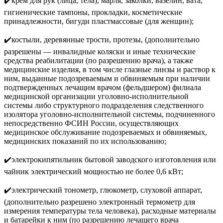
✔️крем для рук (лица, тела), марля, заколки, вазелин, вата,
гигиенические тампоны, прокладки, косметические
принадлежности, бигуди пластмассовые (для женщин);
✔️костыли, деревянные трости, протезы, (дополнительно
разрешены — инвалидные коляски и иные технические
средства реабилитации (по разрешению врача), а также
медицинские изделия, в том числе глазные линзы и раствор к
ним, выданные подозреваемым и обвиняемым при наличии
подтвержденных лечащим врачом (фельдшером) филиала
медицинской организации уголовно-исполнительной
системы либо структурного подразделения следственного
изолятора уголовно-исполнительной системы, подчиненного
непосредственно ФСИН России, осуществляющих
медицинское обслуживание подозреваемых и обвиняемых,
медицинских показаний по их использованию;
✔️электрокипятильник бытовой заводского изготовления или
чайник электрический мощностью не более 0,6 кВт;
✔️электрический тонометр, глюкометр, слуховой аппарат,
(дополнительно разрешено электронный термометр для
измерения температуры тела человека), расходные материалы
и батарейки к ним (по разрешению лечащего врача