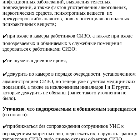
инфекционных заболеваний, выявления телесных
повреждений, а также фактов употребления алкогольных,
наркотических средств, психотропных веществ, их
прекурсоров либо аналогов, новых потенциально опасных
психоактивных веществ;
✔️при входе в камеры работников СИЗО, а так-же при входе
подозреваемых и обвиняемых в служебные помещения
здороваться с работниками СИЗО;
✔️не шуметь в дневное время;
✔️дежурить по камере в порядке очередности, установленном
администрацией СИЗО, но теперь уже с учетом медицинских
показаний, а также за исключением инвалидов I и II групп,
которые дежурить не обязаны (ранее такого уточнения не
было).
Уточнено, что подозреваемым и обвиняемым запрещается
(из нового):
✔️приближаться без сопровождения сотрудников УИС к
ограждениям запретных зон, пересекать их, нарушать границу
территории СИЗО либо линию охраны объектов СИЗО,