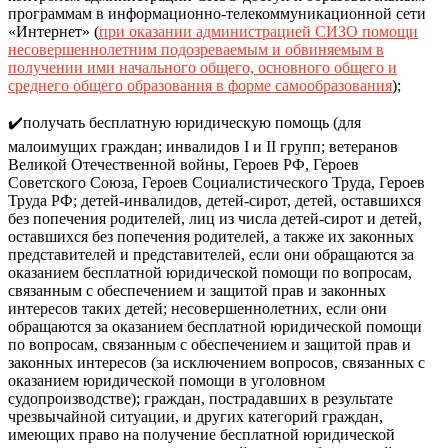
программам в информационно-телекоммуникационной сети
«Интернет» (
при оказании администрацией СИЗО помощи
несовершеннолетним подозреваемым и обвиняемым в
получении ими начального общего, основного общего и
среднего общего образования в форме самообразования
);
✔️получать бесплатную юридическую помощь (для
малоимущих граждан; инвалидов I и II групп; ветеранов
Великой Отечественной войны, Героев РФ, Героев
Советского Союза, Героев Социалистического Труда, Героев
Труда РФ; детей-инвалидов, детей-сирот, детей, оставшихся
без попечения родителей, лиц из числа детей-сирот и детей,
оставшихся без попечения родителей, а также их законных
представителей и представителей, если они обращаются за
оказанием бесплатной юридической помощи по вопросам,
связанным с обеспечением и защитой прав и законных
интересов таких детей; несовершеннолетних, если они
обращаются за оказанием бесплатной юридической помощи
по вопросам, связанным с обеспечением и защитой прав и
законных интересов (за исключением вопросов, связанных с
оказанием юридической помощи в уголовном
судопроизводстве); граждан, пострадавших в результате
чрезвычайной ситуации, и других категорий граждан,
имеющих право на получение бесплатной юридической