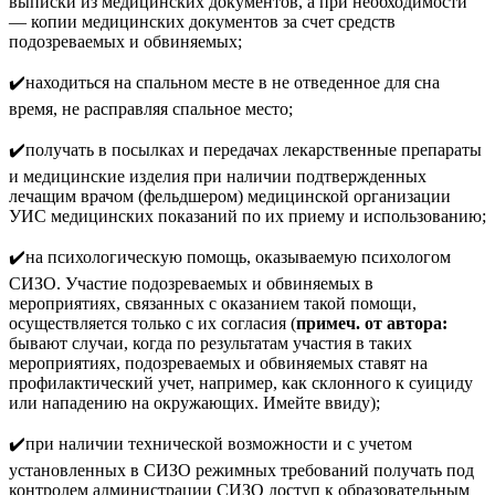
выписки из медицинских документов, а при необходимости
— копии медицинских документов за счет средств
подозреваемых и обвиняемых;
✔️находиться на спальном месте в не отведенное для сна
время, не расправляя спальное место;
✔️получать в посылках и передачах лекарственные препараты
и медицинские изделия при наличии подтвержденных
лечащим врачом (фельдшером) медицинской организации
УИС медицинских показаний по их приему и использованию;
✔️на психологическую помощь, оказываемую психологом
СИЗО. Участие подозреваемых и обвиняемых в
мероприятиях, связанных с оказанием такой помощи,
осуществляется только с их согласия (
примеч. от автора:
бывают случаи, когда по результатам участия в таких
мероприятиях, подозреваемых и обвиняемых ставят на
профилактический учет, например, как склонного к суициду
или нападению на окружающих. Имейте ввиду);
✔️при наличии технической возможности и с учетом
установленных в СИЗО режимных требований получать под
контролем администрации СИЗО доступ к образовательным