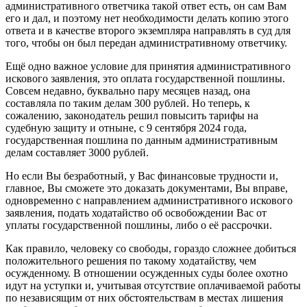
административного ответчика такой ответ есть, он сам Вам
его и дал, и поэтому нет необходимости делать копию этого
ответа и в качестве второго экземпляра направлять в суд для
того, чтобы он был передан административному ответчику.
Ещё одно важное условие для принятия административного
искового заявления, это оплата государственной пошлины.
Совсем недавно, буквально пару месяцев назад, она
составляла по таким делам 300 рублей. Но теперь, к
сожалению, законодатель решил повысить тарифы на
судебную защиту и отныне, с 9 сентября 2024 года,
государственная пошлина по данным административным
делам составляет 3000 рублей.
Но если Вы безработный, у Вас финансовые трудности и,
главное, Вы сможете это доказать документами, Вы вправе,
одновременно с направлением административного искового
заявления, подать ходатайство об освобождении Вас от
уплаты государственной пошлины, либо о её рассрочки.
Как правило, человеку со свободы, гораздо сложнее добиться
положительного решения по такому ходатайству, чем
осужденному. В отношении осужденных суды более охотно
идут на уступки и, учитывая отсутствие оплачиваемой работы
по независящим от них обстоятельствам в местах лишения