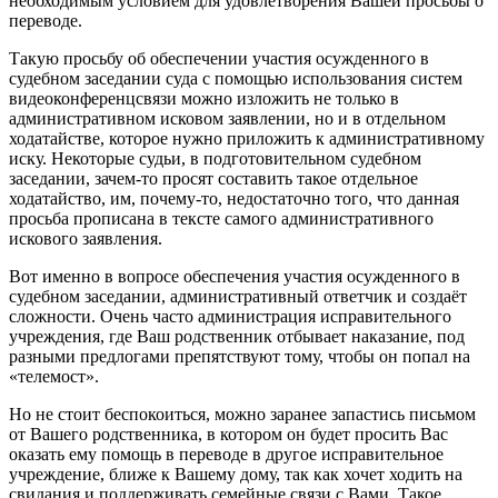
необходимым условием для удовлетворения Вашей просьбы о
переводе.
Такую просьбу об обеспечении участия осужденного в
судебном заседании суда с помощью использования систем
видеоконференцсвязи можно изложить не только в
административном исковом заявлении, но и в отдельном
ходатайстве, которое нужно приложить к административному
иску. Некоторые судьи, в подготовительном судебном
заседании, зачем-то просят составить такое отдельное
ходатайство, им, почему-то, недостаточно того, что данная
просьба прописана в тексте самого административного
искового заявления.
Вот именно в вопросе обеспечения участия осужденного в
судебном заседании, административный ответчик и создаёт
сложности. Очень часто администрация исправительного
учреждения, где Ваш родственник отбывает наказание, под
разными предлогами препятствуют тому, чтобы он попал на
«телемост».
Но не стоит беспокоиться, можно заранее запастись письмом
от Вашего родственника, в котором он будет просить Вас
оказать ему помощь в переводе в другое исправительное
учреждение, ближе к Вашему дому, так как хочет ходить на
свидания и поддерживать семейные связи с Вами. Такое