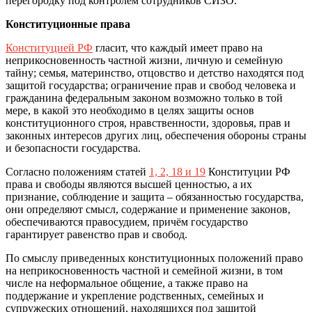
перегородку под контролем сотрудников СИЗО.
Конституционные права
Констит
у
цией РФ
гласит, что каждый имеет право на
неприкосновенность частной жизни, личную и семейную
тайну; семья, материнство, отцовство и детство находятся под
защитой государства; ограничение прав и свобод человека и
гражданина федеральным законом возможно только в той
мере, в какой это необходимо в целях защиты основ
конституционного строя, нравственности, здоровья, прав и
законных интересов других лиц, обеспечения обороны страны
и безопасности государства.
Согласно положениям статей
1, 2, 18 и 19
Конституции РФ
права и свободы являются высшей ценностью, а их
признание, соблюдение и защита – обязанностью государства,
они определяют смысл, содержание и применение законов,
обеспечиваются правосудием, причём государство
гарантирует равенство прав и свобод.
По смыслу приведенных конституционных положений право
на неприкосновенность частной и семейной жизни, в том
числе на неформальное общение, а также право на
поддержание и укрепление родственных, семейных и
супружеских отношений, находящихся под защитой