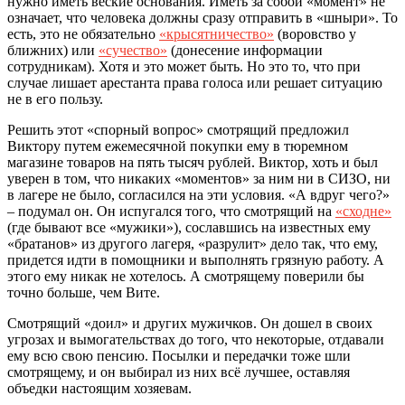
нужно иметь веские основания. Иметь за собой «момент» не
означает, что человека должны сразу отправить в «шныри». То
есть, это не обязательно
«крысятничество»
(воровство у
ближних) или
«сучество»
(
донесение
информации
сотрудникам). Хотя и это может быть. Но это то, что при
случае лишает арестанта права голоса или решает ситуацию
не в его пользу.
Решить этот «спорный вопрос» смотрящий предложил
Виктору путем ежемесячной покупки ему в тюремном
магазине товаров на пять тысяч рублей. Виктор, хоть и был
уверен в том, что никаких «моментов» за ним ни в СИЗО, ни
в лагере не было, согласился на эти условия. «А вдруг чего?»
– подумал он. Он испугался того, что смотрящий на
«сходне»
(где бывают все «мужики»), сославшись на известных ему
«братанов» из другого лагеря, «разрулит» дело так, что ему,
придется идти в помощники и выполнять грязную работу. А
этого ему никак не хотелось. А смотрящему поверили бы
точно больше, чем
Вите.
Смотрящий «доил» и других мужичков. Он дошел в своих
угрозах и вымогательствах до того, что некоторые, отдавали
ему всю свою пенсию. Посылки и передачки тоже шли
смотрящему, и он выбирал из них всё лучшее
,
оставляя
объедки настоящим хозяевам.