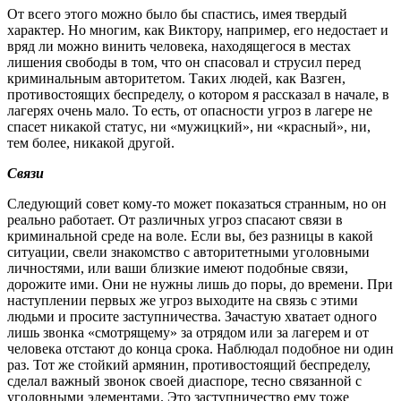
От всего этого можно было бы спастись, имея твердый
характер. Но многим, как Виктору, например, его недостает и
вряд ли можно винить человека, находящегося в местах
лишения свободы в том, что он спасовал и струсил перед
криминальным авторитетом. Таких людей, как Вазген,
противостоящ
их
беспределу, о котором я рассказал в начале, в
лагерях очень мало. То есть, от опасности угроз в лагере не
спасет никакой статус, ни «мужицкий», ни «красный», ни,
тем более, никакой другой.
Связи
Следующий совет кому-то может показаться странным, но он
реально работает. От различных угроз спасают связи в
криминальной среде на воле. Если вы, без разницы в какой
ситуации, свели знакомство с авторитетными уголовными
личностями, или ваши близкие имеют подобные связи,
дорожите ими. Они не нужны лишь до поры, до времени. При
наступлении первых же угроз выходите на связь с этими
людьми и просите заступничества. Зачастую хватает одного
лишь звонка «смотрящему» за отрядом или за лагерем и от
человека отстают до конца срока. Наблюдал подобное ни один
раз. Тот же стойкий армянин, противостоящий беспределу,
сделал важный звонок своей диаспоре, тесно связанной с
уголовными элементами. Это заступничество ему тоже