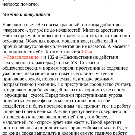
неплохо помогло.
Можно и откупиться
Еще один совет. Не совсем красивый, но когда дойдет до
«жареного», тут уж не до изящностей. Многих арестантов
ждет «спрос» по прибытии на зону за статью, по которой они
осуждены. Обычных воров, мошенников, грабителей и
прочих общеуголовных элементов он не касается. А касается
он «плохих статей». К ним относятся
131-я
(«Изнасилование»)
и 132-я («Насильственные действия
сексуального характера») статьи УК. Согласно
общечеловеческим нормам морали преступник за содеянное
уже понес наказание и вся тяжесть его вины учтена в
приговоре сроком, порою немалым, а также режимом
исправительной колонии. Но преступное сообщество считает,
что должно подобных людей наказать вторично уже своим
«мужицким» судом. Перед такими преступниками угроза
получить немалое физическое по отношению к себе
воздействие и быть поставленным «на тряпки» (т.е. на работу
«шныря») очень велика. А если преступление совершено по
отношению к несовершеннолетней или, тем более,
малолетней, то «спрос» будет еще жестче. Такой арестант
почти наверняка пополнит категорию «обиженных» и будет
до конца срока выполнять в колонии самую грязную работу.