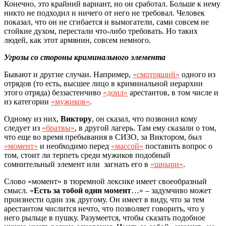
К
онечно, это крайний вариант, но он сработал. Больше к нему
никто не подходил и ничего от него не требовал. Человек
показал, что он не сгибается и вымогатели
,
сами совсем не
стойкие духом
,
перестали что-либо требовать. Но таких
людей, как этот армянин
,
совсем немного.
Угрозы со стороны криминального элемента
Бывают и другие случаи. Например,
«смотрящий»
одного из
отрядов (то есть, высшее лицо в криминальной иерархии
этого отряда) беззастенчиво
«доил»
арестантов, в том числе и
из категории
«мужиков»
.
Одному из них,
Виктору
, он сказал, что позвонил кому
следует из
«братвы»
,
в другой лагерь.
Т
ам ему сказали
о том
,
что еще во время пребывания в СИЗО
,
за Виктором
,
был
«момент»
и
необходимо
перед
«массой»
поставить вопрос о
том, стоит ли терпеть среди мужиков подобный
сомнительный элемент или
загнать его в
«шныри»
.
Слово «момент» в тюремной лексике имеет своеобразный
смысл. «
Есть за тобой один момент
…» – задумчиво может
произнести один зэк другому. Он имеет в виду, что за тем
арестантом числится нечто, что позволяет говорить, что у
него рыльце в пушку. Разумеется, чтобы сказать подобное