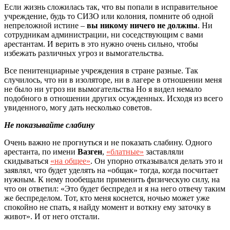
Если жизнь сложилась так, что вы попали в исправительное
учреждение, будь то СИЗО или колония, помните об одной
непреложной истине –
вы никому ничего не должны
. Ни
сотрудникам администрации, ни соседствующим с вами
арестантам. И верить в это нужно очень сильно, чтобы
избежать различных угроз и вымогательства.
Все пенитенциарные учреждения в стране разные. Так
случилось, что ни в изоляторе, ни в лагере
в отношении меня
не было ни угроз ни вымогательства
Но
я
видел немало
подобного в отношении других осужденных. Исходя из всего
увиденного, могу дать несколько советов.
Не показывайте слабину
Очень важно не прогнуться и не показать слабину. Одного
арестанта, по имени
Вазген
,
«блатные»
заставляли
скидываться
«на общее»
. Он упорно отказывался делать это и
заявлял, что будет уделять на «общак» тогда, когда посчитает
нужным. К нему пообещали применить физическую силу, на
что он ответил: «Это будет беспредел и я на него отвечу таким
же беспределом. Тот, кто меня коснется, ночью может уже
спокойно не спать, я найду момент и воткну ему заточку в
живот». И от него отстали.