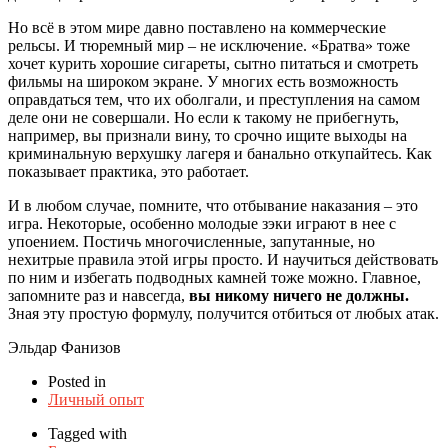
Но всё в этом мире давно поставлено на коммерческие
рельсы. И тюремный мир – не исключение. «Братва» тоже
хочет курить хорошие сигареты, сытно питаться и смотреть
фильмы на широком экране. У многих есть возможность
оправдаться тем, что их оболгали, и преступления на самом
деле они не совершали. Но если к такому не прибегнуть,
например, вы признали вину, то срочно ищите выходы на
криминальную верхушку лагеря и банально откупайтесь. Как
показывает практика, это работает.
И в любом случае, помните, что отбывание наказания – это
игра. Некоторые, особенно молодые зэки играют в нее с
упоением. Постичь многочисленные, запутанные, но
нехитрые правила этой игры просто. И научиться действовать
по ним и избегать подводных камней тоже можно. Главное,
запомните раз и навсегда,
вы никому ничего не должны.
Зная эту простую формулу, получится отбиться от любых атак.
Эльдар Фанизов
Posted in
Личный опыт
Tagged with