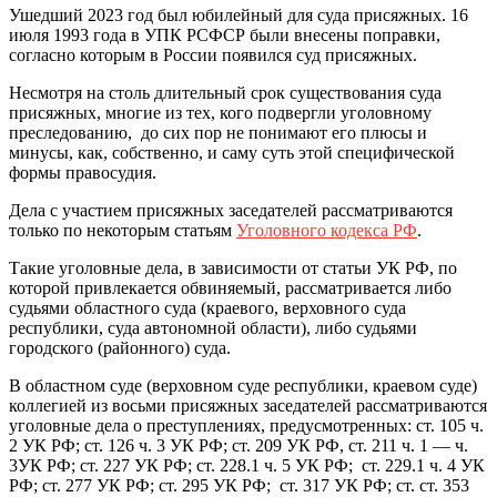
Ушедший 2023 год был юбилейный для суда присяжных. 16
июля 1993 года в УПК РСФСР были внесены поправки,
согласно которым в России появился суд присяжных.
Несмотря на столь длительный срок существования суда
присяжных, многие из тех, кого подвергли уголовному
преследованию, до сих пор не понимают его плюсы и
минусы, как, собственно, и саму суть этой специфической
формы правосудия.
Дела с участием присяжных заседателей рассматриваются
только по некоторым статьям
Уголовного кодекса РФ
.
Такие уголовные дела, в зависимости от статьи УК РФ, по
которой привлекается обвиняемый, рассматривается либо
судьями областного суда (краевого, верховного суда
республики, суда автономной области), либо судьями
городского (районного) суда.
В областном суде (верховном суде республики, краевом суде)
коллегией из восьми присяжных заседателей рассматриваются
уголовные дела о преступлениях, предусмотренных: ст. 105 ч.
2 УК РФ; ст. 126 ч. 3 УК РФ; ст. 209 УК РФ, ст. 211 ч. 1 — ч.
3УК РФ; ст. 227 УК РФ; ст. 228.1 ч. 5 УК РФ; ст. 229.1 ч. 4 УК
РФ; ст. 277 УК РФ; ст. 295 УК РФ; ст. 317 УК РФ; ст. ст. 353