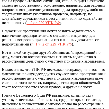
его на предварительном слушании, если оно будет назначено
судьей по собственному усмотрению, например, для решения
вопроса о возвращении уголовного дела прокурору, либо по
ходатайству иных участников процесса, например, по
ходатайству соучастников преступления или по ходатайству
потерпевших (
ч. 2 ст. 229 УПК РФ
).
Соучастник преступления может заявить ходатайство о
назначение предварительного слушания, например, для
решения вопроса о признании тех или иных доказательств
недопустимыми (
п. 1 ч. 2 ст. 229 УПК РФ
).
Вот в такой ситуации другой обвиняемый, проходящий по
делу, может ею воспользоваться и заявить ходатайство о
рассмотрении дела судом с участием присяжных заседателей.
Важно знать, что УПК РФ несколько несправедлив в том, что
фактически принуждает других соучастников преступления к
рассмотрению дела с участием присяжных заседателей даже
если они этого не хотят, например, если один обвиняемый
хочет воспользоваться этим правом, а другие не хотят.
Пленум Верховного Суда РФ разъяснил: когда по делу
участвует несколько обвиняемых, среди которых есть лица,
имеющие в соответствии с законом право на рассмотрение в
отношении их уголовного дела судом с участием присяжных