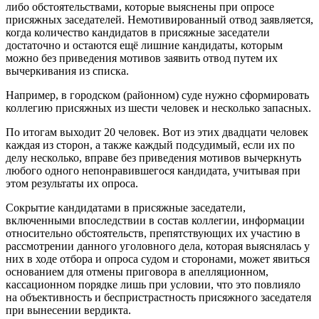
либо обстоятельствами, которые выяснены при опросе
присяжных заседателей. Немотивированный отвод заявляется,
когда количество кандидатов в присяжные заседатели
достаточно и остаются ещё лишние кандидаты, которым
можно без приведения мотивов заявить отвод путем их
вычеркивания из списка.
Например, в городском (районном) суде нужно сформировать
коллегию присяжных из шести человек и несколько запасных.
По итогам выходит 20 человек. Вот из этих двадцати человек
каждая из сторон, а также каждый подсудимый, если их по
делу несколько, вправе без приведения мотивов вычеркнуть
любого одного непонравившегося кандидата, учитывая при
этом результаты их опроса.
Сокрытие кандидатами в присяжные заседатели,
включенными впоследствии в состав коллегии, информации
относительно обстоятельств, препятствующих их участию в
рассмотрении данного уголовного дела, которая выяснялась у
них в ходе отбора и опроса судом и сторонами, может явиться
основанием для отмены приговора в апелляционном,
кассационном порядке лишь при условии, что это повлияло
на объективность и беспристрастность присяжного заседателя
при вынесении вердикта.