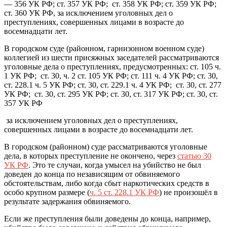
— 356 УК РФ; ст. 357 УК РФ; ст. 358 УК РФ; ст. 359 УК РФ;
ст. 360 УК РФ, за исключением уголовных дел о
преступлениях, совершенных лицами в возрасте до
восемнадцати лет.
В городском суде (районном, гарнизонном военном суде)
коллегией из шести присяжных заседателей рассматриваются
уголовные дела о преступлениях, предусмотренных: ст. 105 ч.
1 УК РФ; ст. 30, ч. 2 ст. 105 УК РФ; ст. 111 ч. 4 УК РФ; ст. 30,
ст. 228.1 ч. 5 УК РФ; ст. 30, ст. 229.1 ч. 4 УК РФ; ст. 30, ст. 277
УК РФ; ст. 30, ст. 295 УК РФ; ст. 30, ст. 317 УК РФ; ст. 30, ст.
357 УК РФ
за исключением уголовных дел о преступлениях,
совершенных лицами в возрасте до восемнадцати лет.
В городском (районном) суде рассматриваются уголовные
дела, в которых преступление не окончено, через
статью 30
УК РФ
. Это те случаи, когда умысел на убийство не был
доведен до конца по независящим от обвиняемого
обстоятельствам, либо когда сбыт наркотических средств в
особо крупном размере (
ч. 5 ст. 228.1 УК РФ
) не произошёл в
результате задержания обвиняемого.
Если же преступления были доведены до конца, например,