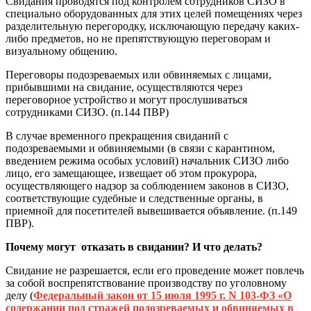
Свидания проводятся под контролем сотрудников СИЗО в
специально оборудованных для этих целей помещениях через
разделительную перегородку, исключающую передачу каких-
либо предметов, но не препятствующую переговорам и
визуальному общению.
Переговоры подозреваемых или обвиняемых с лицами,
прибывшими на свидание, осуществляются через
переговорное устройство и могут прослушиваться
сотрудниками СИЗО. (п.144 ПВР)
В случае временного прекращения свиданий с
подозреваемыми и обвиняемыми (в связи с карантином,
введением режима особых условий) начальник СИЗО либо
лицо, его замещающее, извещает об этом прокурора,
осуществляющего надзор за соблюдением законов в СИЗО,
соответствующие судебные и следственные органы, в
приемной для посетителей вывешивается объявление. (п.149
ПВР).
Почему могут
отказать в свидании? И что делать?
Свидание не разрешается, если его проведение может повлечь
за собой воспрепятствование производству по уголовному
делу (
Федеральный закон от 15 июля 1995 г. N 103-ФЗ «О
содержании под стражей подозреваемых и обвиняемых в