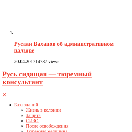
Руслан Вахапов об административном
надзоре
20.04.2017
14787 views
Русь сидящая — тюремный
консультант
✕
База знаний
Жизнь в колонии
Защита
СИЗО
После освобождения
Тюремная медицина