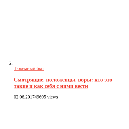
Тюремный быт
Смотрящие, положенцы, воры: кто это
такие и как себя с ними вести
02.06.2017
49695 views