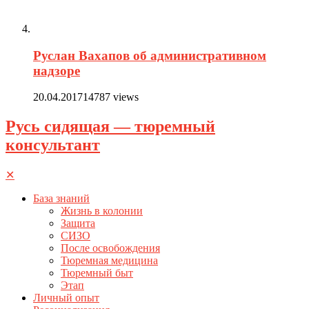
Руслан Вахапов об административном
надзоре
20.04.2017
14787 views
Русь сидящая — тюремный
консультант
✕
База знаний
Жизнь в колонии
Защита
СИЗО
После освобождения
Тюремная медицина
Тюремный быт
Этап
Личный опыт