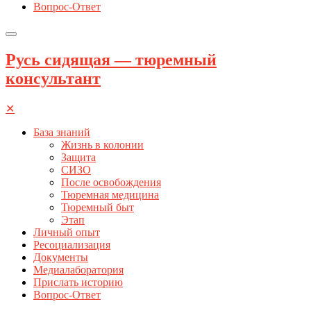
Вопрос-Ответ
Русь сидящая — тюремный
консультант
✕
База знаний
Жизнь в колонии
Защита
СИЗО
После освобождения
Тюремная медицина
Тюремный быт
Этап
Личный опыт
Ресоциализация
Документы
Медиалаборатория
Прислать историю
Вопрос-Ответ