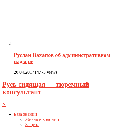
Руслан Вахапов об административном
надзоре
20.04.2017
14773 views
Русь сидящая — тюремный
консультант
✕
База знаний
Жизнь в колонии
Защита