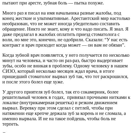
пытают при аресте, зубная боль — пытка похуже.
Много раз я писал на имя начальника разные жалобы, под
конец жесткие и ультимативные. Арестантский мир настолько
необразован, что не может иногда убедительно составить
обращение. Никто не знает, кому и что надо писать. Я знал. Я
даже предлагал в жалобах оплатить приезд стоматолога с
воли, но мне это, конечно, не одобрили. Сказали: “У нас есть
контракт и врач приходит когда может — он вам не обязан”.
Когда зубной врач появляется, у него получается по несколько
минут на человека, и часто он раз-раз, быстро выдергивает
зубы, особо не вникая в проблему. Одному человеку в нашем
СИЗО, который несколько месяцев ждал врача, в итоге
пришедший стоматолог вырвал зуб так, что тот раскрошился,
и после этого болел еще хуже.
У другого приятеля зуб болел, так его сокамерник, более
решительный человек в годах, привязал прочными нитками к
локалке (внутрикамерная решетка) и резким движением
вырвал. Веревку при этом сделал с петлей, чтобы при
натяжении еще крепче держала зуб за корень и не сломала, а
именно вырвала. И не на такое пойдешь, чтобы боль не
терпеть.