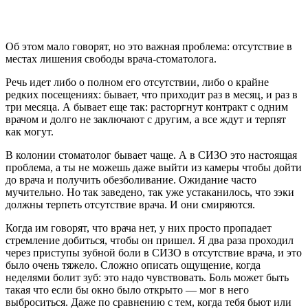
Об этом мало говорят, но это важная проблема: отсутствие в
местах лишения свободы врача-стоматолога.
Речь идет либо о полном его отсутствии, либо о крайне
редких посещениях: бывает, что приходит раз в месяц, и раз в
три месяца. А бывает еще так: расторгнут контракт с одним
врачом и долго не заключают с другим, а все ждут и терпят
как могут.
В колонии стоматолог бывает чаще. А в СИЗО это настоящая
проблема, а ты не можешь даже выйти из камеры чтобы дойти
до врача и получить обезболивание. Ожидание часто
мучительно. Но так заведено, так уже устаканилось, что зэки
должны терпеть отсутствие врача. И они смиряются.
Когда им говорят, что врача нет, у них просто пропадает
стремление добиться, чтобы он пришел. Я два раза проходил
через приступы зубной боли в СИЗО в отсутствие врача, и это
было очень тяжело. Сложно описать ощущение, когда
неделями болит зуб: это надо чувствовать. Боль может быть
такая что если бы окно было открыто — мог в него
выброситься. Даже по сравнению с тем, когда тебя бьют или