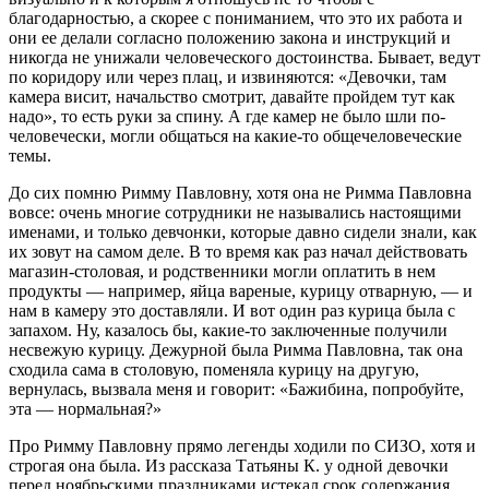
благодарностью, а скорее с пониманием, что это их работа и
они ее делали согласно положению закона и инструкций и
никогда не унижали человеческого достоинства. Бывает, ведут
по коридору или через плац, и извиняются: «Девочки, там
камера висит, начальство смотрит, давайте пройдем тут как
надо», то есть руки за спину. А где камер не было шли по-
человечески, могли общаться на какие-то общечеловеческие
темы.
До сих помню Римму Павловну, хотя она не Римма Павловна
вовсе: очень многие сотрудники не назывались настоящими
именами, и только девчонки, которые давно сидели знали, как
их зовут на самом деле. В то время как раз начал действовать
магазин-столовая, и родственники могли оплатить в нем
продукты — например, яйца вареные, курицу отварную, — и
нам в камеру это доставляли. И вот один раз курица была с
запахом. Ну, казалось бы, какие-то заключенные получили
несвежую курицу. Дежурной была Римма Павловна, так она
сходила сама в столовую, поменяла курицу на другую,
вернулась, вызвала меня и говорит: «Бажибина, попробуйте,
эта — нормальная?»
Про Римму Павловну прямо легенды ходили по СИЗО, хотя и
строгая она была. Из рассказа Татьяны К. у одной девочки
перед ноябрьскими праздниками истекал срок содержания