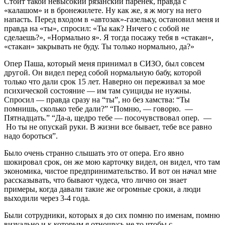
Стоит такой невысокий рязанский паренек, правда с
«калашом» и в бронежилете. Ну как же, я ж могу на него
напасть. Перед входом в «автозак»-газельку, остановил меня и
правда на «ты», спросил: «Ты как? Ничего с собой не
сделаешь?», «Нормально я». Я тогда посажу тебя в «стакан»,
«стакан» закрывать не буду. Ты только нормально, да?»
Опер Паша, который меня принимал в СИЗО, был совсем
другой. Он видел перед собой нормальную бабу, которой
только что дали срок 15 лет. Наверно он переживал за мое
психической состояние — им там суициды не нужны.
Спросил — правда сразу на “ты”, но без хамства: “Ты
помнишь, сколько тебе дали?” “Помню, — говорю. —
Пятнадцать.” “Да-а, щедро тебе — посочувствовал опер. —
Но ты не опускай руки. В жизни все бывает, тебе все равно
надо бороться”.
Было очень странно слышать это от опера. Его явно
шокировал срок, он же мою карточку видел, он видел, что там
экономика, чистое предпринимательство. И вот он начал мне
рассказывать, что бывают чудеса, что лично он знает
примеры, когда давали такие же огромные сроки, а люди
выходили через 3-4 года.
Были сотрудники, которых я до сих помню по именам, помню
визуально и к которым я отношусь не то чтобы с