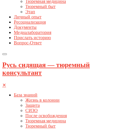
Тюремная медицина
Тюремный быт
Этап
Личный опыт
Ресоциализация
Документы
Медиалаборатория
Прислать историю
Вопрос-Ответ
Русь сидящая — тюремный
консультант
✕
База знаний
Жизнь в колонии
Защита
СИЗО
После освобождения
Тюремная медицина
Тюремный быт