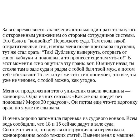
За все время своего заключения я только один раз столкнулась
с откровенным унижением со стороны сотрудников системы.
Это было в “конвойке” Перовского суда.
Там стоял такой
отвратительный тип, и когда меня после приговора спускали,
тут же стал орать: “Так! Дубленку вывернуть, оторвать от
сапог каблуки и подошвы, а то пронесет еще там что-то!” В
этот момент я ясно ощутила эту грань: вот 10 минут назад ты
стояла там в зале суда и рядом с тобой был твой муж, а потом
тебе объявляют 15 лет и тут же этот тип понимает, что все, ты
уже не человек, с тобой можно, как угодно.
Меня от продолжения этого унижения спасли женщины —
конвоиры. Одна из них сказала: «Как же она поедет без
подошвы? Мороз 30 градусов». Он потом еще что-то вдогонку
орал, но я уже не слышала.
И очень хорошо запомнила паренька из судового конвоя. Всем
ведь сообщили, что 18 и 15 сейчас дадут в зале суда.
Соответственно, это другая инструкция для перевозки и
конвоирования особо тяжких статей. Вывели меня к машине.