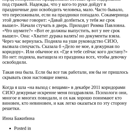
под стражей. Надежды, что у кого-то руки дойдут в
праздничные дни освободить человека, мало. Часто бывало,
что пересиживали, если на праздники попадало. Сокамерница
этой девочке говорит: «Давай долбиться, у тебя же срок
вышел». Начали стучать в дверь. Приходит Римма Павловна.
«Что шумите?» «Вот ее должны выпустить, вот у нее срок
вышел». Она: «Хватит дурака валять! но документы взяла.
Через час вернулась. Подняла на уши руководство СИЗО,
вызвала спецчасть. Сказала б «Дело не мое, я дежурная по
коридору». Или обычное их «Где я тебе сейчас кого достану?»
Но нет: подняла, вытащила из праздника всех, чтобы девочку
освободили.
Такая она была. Если бы все так работали, им бы не пришлось
скрывать свои настоящие имена.
Когда я шла «на выход с вещами» в декабре 2011 коридорами
СИЗО дежурные искренне меня поздравляли. Психологи они,
многое и многих повидали, и ох как хорошо понимают кто
виновен, кто невиновен, и как легко оказаться по эту сторону
решетки.
Инна Бажибина
Posted in