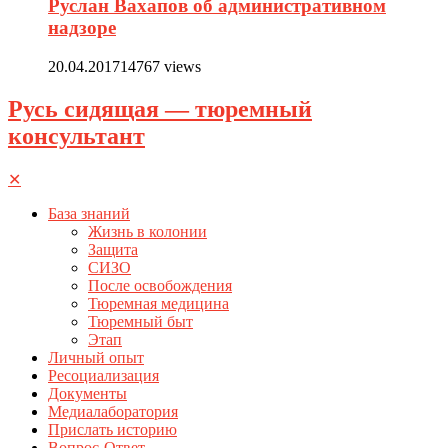
Руслан Вахапов об административном
надзоре
20.04.2017
14767 views
Русь сидящая — тюремный
консультант
✕
База знаний
Жизнь в колонии
Защита
СИЗО
После освобождения
Тюремная медицина
Тюремный быт
Этап
Личный опыт
Ресоциализация
Документы
Медиалаборатория
Прислать историю
Вопрос-Ответ