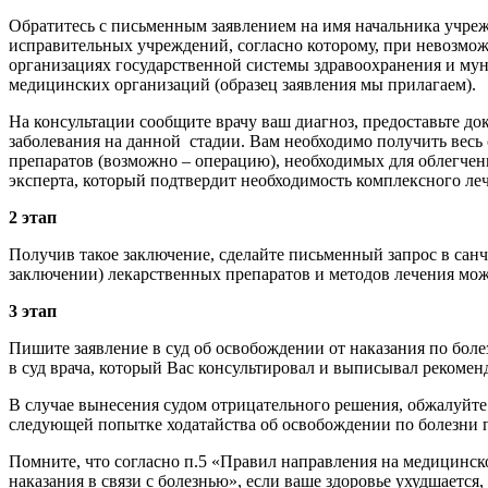
Обратитесь с письменным заявлением на имя начальника учреж
исправительных учреждений, согласно которому, при невозм
организациях государственной системы здравоохранения и мун
медицинских организаций (образец заявления мы прилагаем).
На консультации сообщите врачу ваш диагноз, предоставьте док
заболевания на данной стадии. Вам необходимо получить вес
препаратов (возможно – операцию), необходимых для облегчени
эксперта, который подтвердит необходимость комплексного лече
2 этап
Получив такое заключение, сделайте письменный запрос в санч
заключении) лекарственных препаратов и методов лечения мож
3 этап
Пишите заявление в суд об освобождении от наказания по болез
в суд врача, который Вас консультировал и выписывал рекомен
В случае вынесения судом отрицательного решения, обжалуйте 
следующей попытке ходатайства об освобождении по болезни 
Помните, что согласно п.5 «Правил направления на медицинс
наказания в связи с болезнью», если ваше здоровье ухудшается