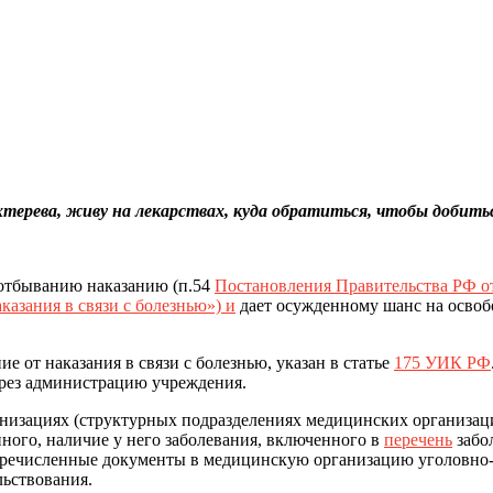
хтерева, живу на лекарствах, куда обратиться, чтобы добить
 отбыванию наказанию (п.54
Постановления Правительства РФ о
азания в связи с болезнью») и
дает осужденному шанс на освоб
 от наказания в связи с болезнью, указан в статье
175 УИК РФ
через администрацию учреждения.
анизациях (структурных подразделениях медицинских организа
ного, наличие у него заболевания, включенного в
перечень
забо
 перечисленные документы в медицинскую организацию уголовн
ьствования.