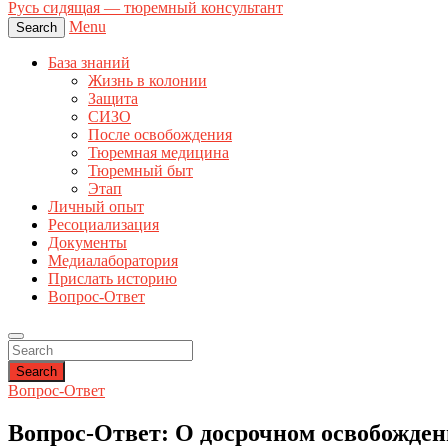
Русь сидящая — тюремный консультант
Menu
Search
База знаний
Жизнь в колонии
Защита
СИЗО
После освобождения
Тюремная медицина
Тюремный быт
Этап
Личный опыт
Ресоциализация
Документы
Медиалаборатория
Прислать историю
Вопрос-Ответ
Search
Вопрос-Ответ
Вопрос-Ответ: О досрочном освобожден