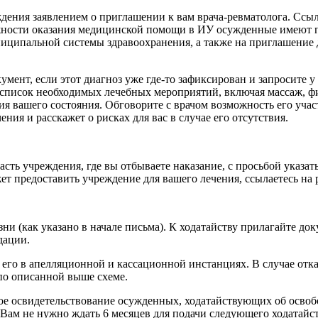
дения заявлением о приглашении к вам врача-ревматолога. Ссыл
ожности оказания медицинской помощи в ИУ осужденные имеют 
иципальной системы здравоохранения, а также на приглашение 
умент, если этот диагноз уже где-то зафиксирован и запросите 
ь список необходимых лечебных мероприятий, включая массаж, 
я вашего состояния. Обговорите с врачом возможность его участ
ния и расскажет о рисках для вас в случае его отсутствия.
асть учреждения, где вы отбываете наказание, с просьбой указат
ет предоставить учреждение для вашего лечения, ссылаетесь на
ни (как указано в начале письма). К ходатайству прилагайте до
дации.
его в апелляционной и кассационной инстанциях. В случае отказ
по описанной выше схеме.
кое освидетельствование осужденных, ходатайствующих об осво
, Вам не нужно ждать 6 месяцев для подачи следующего ходатайст