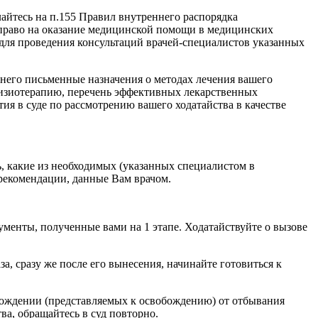
айтесь на п.155 Правил внутреннего распорядка
право на оказание медицинской помощи в медицинских
для проведения консультаций врачей-специалистов указанных
у него письменные назначения о методах лечения вашего
физиотерапию, перечень эффективных лекарственных
ия в суде по рассмотрению вашего ходатайства в качестве
ь, какие из необходимых (указанных специалистом в
 рекомендации, данные Вам врачом.
кументы, полученные вами на 1 этапе. Ходатайствуйте о вызове
а, сразу же после его вынесения, начинайте готовиться к
бождении (представляемых к освобождению) от отбывания
ва, обращайтесь в суд повторно.