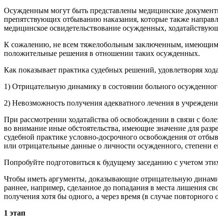
Осужденным могут быть представлены медицинские документы, 
препятствующих отбыванию наказания, которые также направл
медицинское освидетельствование осужденных, ходатайствующи
К сожалению, не всем тяжелобольным заключенным, имеющим во
положительные решения в отношении таких осужденных.
Как показывает практика судебных решений, удовлетворяя хода
1) Отрицательную динамику в состоянии больного осужденног
2) Невозможность получения адекватного лечения в учрежден
При рассмотрении ходатайства об освобождении в связи с боле
во внимание иные обстоятельства, имеющие значение для разре
судебной практике условно-досрочного освобождения от отбыв
или отрицательные данные о личности осужденного, степени ег
Попробуйте подготовиться к будущему заседанию с учетом эти
Чтобы иметь аргументы, доказывающие отрицательную динамику
раннее, например, сделанное до попадания в места лишения сво
получения хотя бы одного, а через время (в случае повторног
1 этап