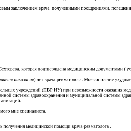
новым заключением врача, полученными поощрениями, погашенн
 Бехтерева, которая подтверждена медицинским документами (
у
ываете наказание
) нет врача-ревматолога. Мое состояние ухудшает
ительных учреждений (ПВР ИУ) при невозможности оказания ме
нной системы здравоохранения и муниципальной системы здрав
ганизаций.
имого мне специалиста.
ь получения медицинской помощи врача-ревматолога .