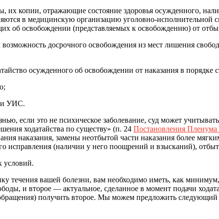
их копии, отражающие состояние здоровья осужденного, наличи
яются в медицинскую организацию уголовно-исполнительной си
х об освобождении (представляемых к освобождению) от отбыва
зможность досрочного освобождения из мест лишения свободы, 
тайство осужденного об освобождении от наказания в порядке с
о;
ии УИС.
знью, если это не психическое заболевание, суд может учитывать
шения ходатайства по существу» (п. 24
Постановления Пленума В
ания наказания, замены неотбытой части наказания более мягк
о исправления (наличии у него поощрений и взысканий), отбыто
х условий.
 течения вашей болезни, вам необходимо иметь, как минимум, 
боды, и второе — актуальное, сделанное в момент подачи ходата
о обращения) получить второе. Мы можем предложить следующий 