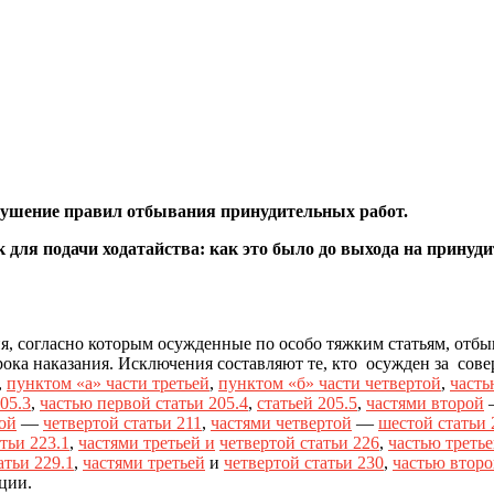
ушение правил отбывания принудительных работ.
к для подачи ходатайства
: как это было до выхода на принуди
я, согласно которым осужденные по особо тяжким статьям, отб
рока наказания. Исключения составляют те, кто осужден за со
,
пунктом «а» части третьей
,
пунктом «б» части четвертой
,
часть
05.3
,
частью первой статьи 205.4
,
статьей 205.5
,
частями второй
ой
—
четвертой статьи 211
,
частями четвертой
—
шестой статьи 
тьи 223.1
,
частями третьей и
четвертой статьи 226
,
частью третье
атьи 229.1
,
частями третьей
и
четвертой статьи 230
,
частью второ
ции.