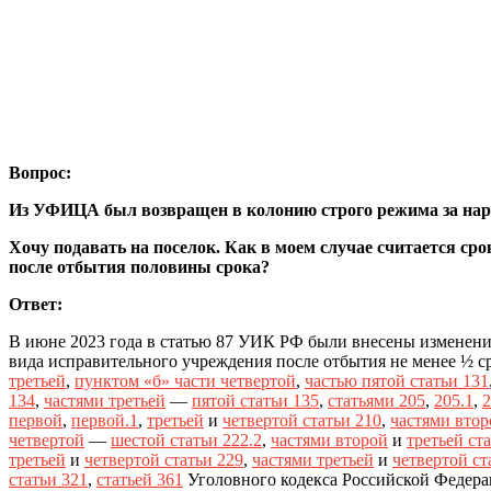
Вопрос:
Из УФИЦА был возвращен в колонию строго режима за нар
Хочу подавать на поселок. Как в моем случае считается сро
после отбытия половины срока?
Ответ:
В июне 2023 года в статью 87 УИК РФ были внесены изменени
вида исправительного учреждения после отбытия не менее ½ с
третьей
,
пунктом «б» части четвертой
,
частью пятой статьи 131
134
,
частями третьей
—
пятой статьи 135
,
статьями 205
,
205.1
,
2
первой
,
первой.1
,
третьей
и
четвертой статьи 210
,
частями втор
четвертой
—
шестой статьи 222.2
,
частями второй
и
третьей ста
третьей
и
четвертой статьи 229
,
частями третьей
и
четвертой ст
статьи 321
,
статьей 361
Уголовного кодекса Российской Федера