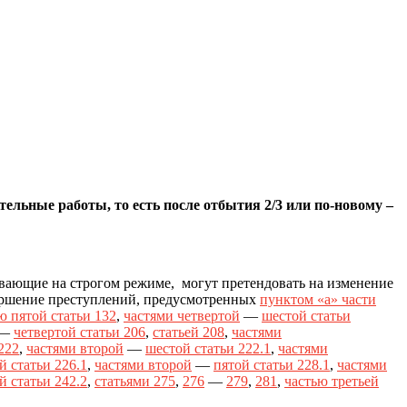
тельные работы, то есть после отбытия 2/3 или по-новому –
ывающие на строгом режиме, могут претендовать на изменение
вершение преступлений, предусмотренных
пунктом «а» части
ю пятой статьи 132
,
частями четвертой
—
шестой статьи
—
четвертой статьи 206
,
статьей 208
,
частями
222
,
частями второй
—
шестой статьи 222.1
,
частями
й статьи 226.1
,
частями второй
—
пятой статьи 228.1
,
частями
й статьи 242.2
,
статьями 275
,
276
—
279
,
281
,
частью третьей