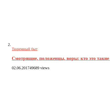
Тюремный быт
Смотрящие, положенцы, воры: кто это такие 
02.06.2017
49689 views