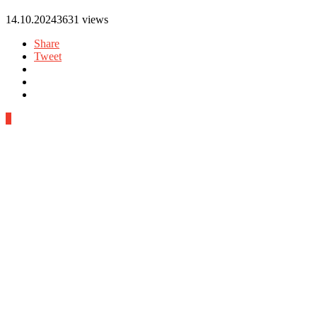
14.10.2024
3631 views
Share
Tweet
0