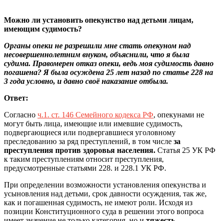
Можно ли установить опекунство над детьми лицам,
имеющим судимость?
Органы опеки не разрешили мне стать опекуном над
несовершеннолетним внуком, объяснили, что я была
судима. Правомерен отказ опеки, ведь моя судимость давно
погашена? Я была осуждена 25 лет назад по статье 228 на
3 года условно, и давно своё наказание отбыла.
Ответ:
Согласно
ч.1. ст. 146 Семейного кодекса РФ
, опекунами не
могут быть лица, имеющие или имевшие судимость,
подвергающиеся или подвергавшиеся уголовному
преследованию за ряд преступлений, в том числе
за
преступления против здоровья населения.
Статья 25 УК РФ
к таким преступлениям относит преступления,
предусмотренные статьями 228. и 228.1 УК РФ.
При определении возможности установления опекунства и
усыновления над детьми, срок давности осуждения, так же,
как и погашенная судимость, не имеют роли. Исходя из
позиции Конституционного суда в решении этого вопроса
имеет значение не только категория, но и
тяжесть