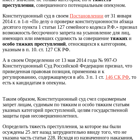
преступления
, совершенного потенциальным опекуном.
Конституционный суд в своем
Постановлении
от 31 января
2014 г. n 1-п «По делу о проверке конституционности абзаца
десятого пункта 1 статьи 127 семейного кодекса Р.Ф.» признал
возможность бессрочного запрета на усыновление для лиц,
имеющих или имевших судимость за совершение
тяжких
и
особо тяжких преступлений
, относящихся к категориям,
указным в п. 10. ст. 127 СК РФ.
А в своем Определении от 13 мая 2014 года № 997-О
Конституционный Суд Российской Федерации признал, что
приведенная правовая позиция, применима и к
регулированию, содержащемуся в абз. 3 п. 1 ст.
146 СК РФ
, то
есть к кандидатам в опекуны.
Таким образом, Конституционный суд счел соразмерным
запрет лицам, судимым по тяжким и особо тяжким статьям
указных категорий преступлений, целям государственной
защиты прав несовершеннолетних.
Определить тяжесть преступления, за которое вы были
осуждены 25 лет назад затруднительно ввиду того, что не
указана часть статьи 228. Исходя из назначенного наказания,