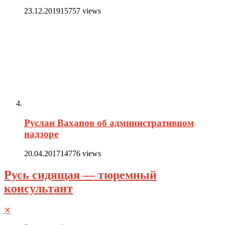
23.12.2019
15757 views
Руслан Вахапов об административном
надзоре
20.04.2017
14776 views
Русь сидящая — тюремный
консультант
✕