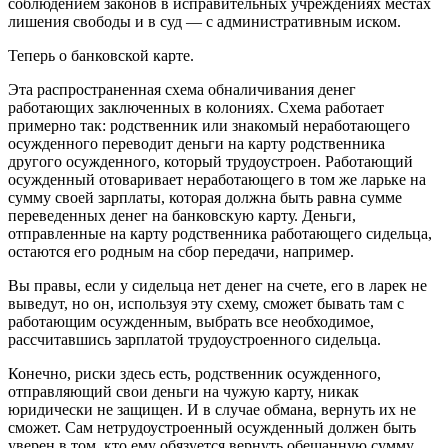
соблюдением законов в исправительных учреждениях местах
лишения свободы и в суд — с административным иском.
Теперь о банковской карте.
Эта распространенная схема обналичивания денег
работающих заключенных в колониях. Схема работает
примерно так: родственник или знакомый неработающего
осужденного переводит деньги на карту родственника
другого осужденного, который трудоустроен. Работающий
осужденный отоваривает неработающего в том же ларьке на
сумму своей зарплаты, которая должна быть равна сумме
переведенных денег на банковскую карту. Деньги,
отправленные на карту родственника работающего сидельца,
остаются его родным на сбор передачи, например.
Вы правы, если у сидельца нет денег на счете, его в ларек не
выведут, но он, используя эту схему, сможет бывать там с
работающим осужденным, выбрать все необходимое,
рассчитавшись зарплатой трудоустроенного сидельца.
Конечно, риски здесь есть, родственник осужденного,
отправляющий свои деньги на чужую карту, никак
юридически не защищен. И в случае обмана, вернуть их не
сможет. Сам нетрудоустроенный осужденный должен быть
уверен в том, кто ему обязуется вернуть обещанную сумму