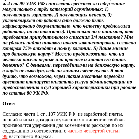
ч. 4 ст. 99 УИК РФ списывать средства за содержание
могут только с трёх категорий осуждённых: 1)
получающих зарплату, 2) получающих пенсию, 3)
уклоняющихся от работы (это должно быть
зафиксировано документально, что человеку предложили
работать, но он отказался). Правильно ли я понимаю, что
требование принудительного списания 3/4 незаконно? Мне
не удалось найти никакого нового закона/поправки, согласно
котором 75% отходят в пользу колонии. Б) Ваше мнение
про банковскую карту? Можно предположить, что на
человека насели чёрные или красные и хотят его доить
денежно? С деньгами, переведёнными на банковскую карту,
в ларёк не выведут, ведь на личном счёте пусто. Я вот
думаю, что возможно, через такие месячные переводы
арестант планирует оплатить услуги администрации по
предоставлению в суд хорошей характеристики при работе
по статье 80 УК РФ.
Ответ
Согласно части 1 ст., 107 УИК РФ, из заработной платы,
пенсий и иных доходов осужденных к лишению свободы
производятся удержания для возмещения расходов по их
содержанию в соответствии с
частью четвертой статьи
99
настоящего Кодекса.