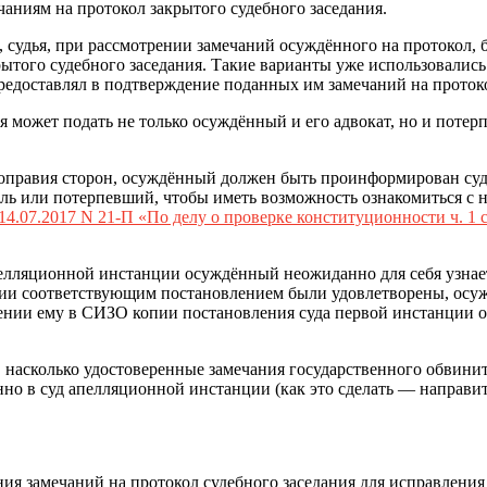
аниям на протокол закрытого судебного заседания.
т, судья, при рассмотрении замечаний осуждённого на протокол
рытого судебного заседания. Такие варианты уже использовалис
редоставлял в подтверждение поданных им замечаний на проток
я может подать не только осуждённый и его адвокат, но и поте
вноправия сторон, осуждённый должен быть проинформирован су
ель или потерпевший, чтобы иметь возможность ознакомиться с 
4.07.2017 N 21-П «По делу о проверке конституционности ч. 1 
пелляционной инстанции осуждённый неожиданно для себя узнает
ции соответствующим постановлением были удовлетворены, осуж
ении ему в СИЗО копии постановления суда первой инстанции о
, насколько удостоверенные замечания государственного обвини
о в суд апелляционной инстанции (как это сделать — направит
ения замечаний на протокол судебного заседания для исправле