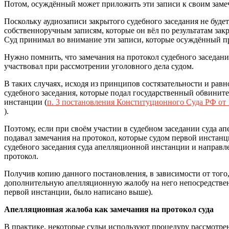
Потом, осуждённый может приложить эти записи к своим замеч
Поскольку аудиозаписи закрытого судебного заседания не буде
собственноручным записям, которые он вёл по результатам зак
Суд принимал во внимание эти записи, которые осуждённый п
Нужно помнить, что замечания на протокол судебного заседани
участвовал при рассмотрении уголовного дела судом.
В таких случаях, исходя из принципов состязательности и ра
судебного заседания, которые подал государственный обвинит
инстанции (
п. 3 постановления Конституционного Суда РФ от 1
).
Поэтому, если при своём участии в судебном заседании суда а
подавал замечания на протокол, которые судом первой инстан
судебного заседания суда апелляционной инстанции и направл
протокол.
Получив копию данного постановления, в зависимости от того
дополнительную апелляционную жалобу на него непосредственн
первой инстанции, было написано выше).
Апелляционная жалоба как замечания на протокол суда
В практике, некоторые судьи используют процедуру рассмотр