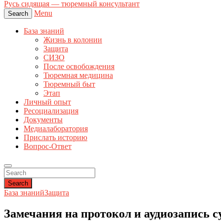
Русь сидящая — тюремный консультант
Menu
Search
База знаний
Жизнь в колонии
Защита
СИЗО
После освобождения
Тюремная медицина
Тюремный быт
Этап
Личный опыт
Ресоциализация
Документы
Медиалаборатория
Прислать историю
Вопрос-Ответ
Search
База знаний
Защита
Замечания на протокол и аудиозапись с