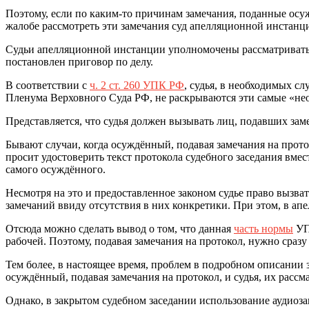
Поэтому, если по каким-то причинам замечания, поданные осу
жалобе рассмотреть эти замечания суд апелляционной инстанц
Судьи апелляционной инстанции уполномочены рассматривать з
постановлен приговор по делу.
В соответствии с
ч. 2 ст. 260 УПК РФ
, судья, в необходимых с
Пленума Верховного Суда РФ, не раскрываются эти самые «нео
Представляется, что судья должен вызывать лиц, подавших заме
Бывают случаи, когда осуждённый, подавая замечания на проток
просит удостоверить текст протокола судебного заседания вмес
самого осуждённого.
Несмотря на это и предоставленное законом судье право вызва
замечаний ввиду отсутствия в них конкретики. При этом, в а
Отсюда можно сделать вывод о том, что данная
часть нормы
УПК
рабочей. Поэтому, подавая замечания на протокол, нужно сразу 
Тем более, в настоящее время, проблем в подробном описании з
осуждённый, подавая замечания на протокол, и судья, их расс
Однако, в закрытом судебном заседании использование аудиоз