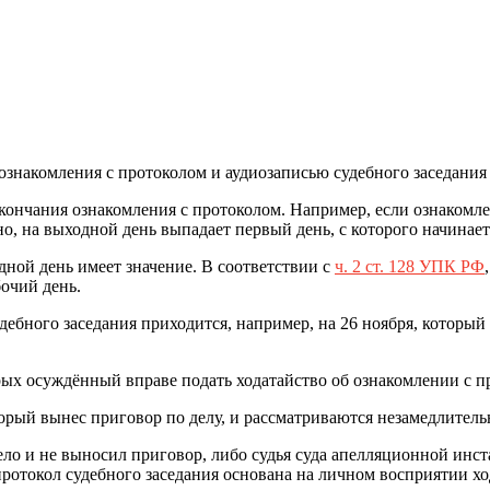
ня ознакомления с протоколом и аудиозаписью судебного заседани
окончания ознакомления с протоколом. Например, если ознакомле
но, на выходной день выпадает первый день, с которого начинает 
дной день имеет значение. В соответствии с
ч. 2 ст. 128 УПК РФ
очий день.
удебного заседания приходится, например, на 26 ноября, который
рых осуждённый вправе подать ходатайство об ознакомлении с пр
орый вынес приговор по делу, и рассматриваются незамедлительно
ело и не выносил приговор, либо судья суда апелляционной инст
ротокол судебного заседания основана на личном восприятии хо