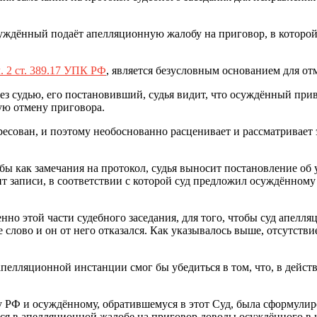
уждённый подаёт апелляционную жалобу на приговор, в которой у
ч. 2 ст. 389.17 УПК РФ
, является безусловным основанием для от
з судью, его постановивший, судья видит, что осуждённый при
ную отмену приговора.
ересован, и поэтому необоснованно расценивает и рассматривае
 как замечания на протокол, судья выносит постановление об у
ит записи, в соответствии с которой суд предложил осуждённом
енно этой части судебного заседания, для того, чтобы суд апелл
 слово и он от него отказался. Как указывалось выше, отсутстви
апелляционной инстанции смог бы убедиться в том, что, в дейст
у РФ и осуждённому, обратившемуся в этот Суд, была сформули
ся в апелляционной жалобе на приговор доводы осуждённого в ка