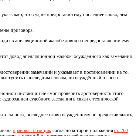
казывает, что суд не предоставил ему последнее слово, чем
мены приговора.
водит в апелляционной жалобе довод о непредоставлении ему
т этот довод апелляционной жалобы осуждённого как замечания
достоверении замечаний и указывает в постановлении на то,
у выступить с последним словом, но осуждённый от него
яционной инстанции не смог проверить достоверность этого
е аудиозаписи судебного заседания в связи с технической
вительности, последнее слово осужденному не предоставлялось,
рована
правовая позиция
, согласно которой положения
ст. 260
честве замечаний на протокол судебного заседания.