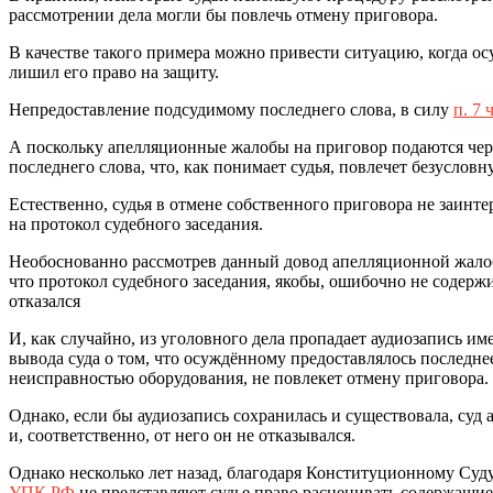
рассмотрении дела могли бы повлечь отмену приговора.
В качестве такого примера можно привести ситуацию, когда ос
лишил его право на защиту.
Непредоставление подсудимому последнего слова, в силу
п. 7 
А поскольку апелляционные жалобы на приговор подаются чере
последнего слова, что, как понимает судья, повлечет безуслов
Естественно, судья в отмене собственного приговора не заинт
на протокол судебного заседания.
Необоснованно рассмотрев данный довод апелляционной жалобы
что протокол судебного заседания, якобы, ошибочно не содерж
отказался
И, как случайно, из уголовного дела пропадает аудиозапись им
вывода суда о том, что осуждённому предоставлялось последнее
неисправностью оборудования, не повлекет отмену приговора.
Однако, если бы аудиозапись сохранилась и существовала, суд 
и, соответственно, от него он не отказывался.
Однако несколько лет назад, благодаря Конституционному Суд
УПК РФ
не представляют судье право расценивать содержащие