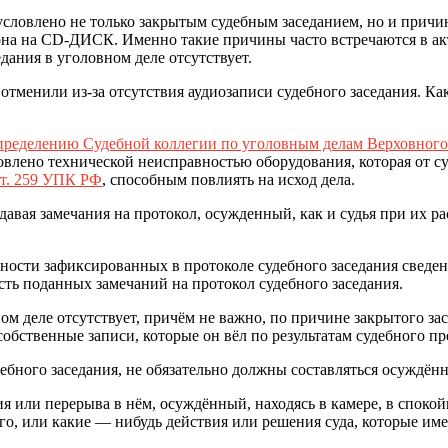
бусловлено не только закрытым судебным заседанием, но и причи
фона на CD-ДИСК. Именно такие причины часто встречаются в ак
дания в уголовном деле отсутствует.
отменили из-за отсутствия аудиозаписи судебного заседания. Как
ределению Судебной коллегии по уголовным делам Верховного 
ловлено технической неисправностью оборудования, которая от су
ст. 259 УПК РФ
, способным повлиять на исход дела.
подавая замечания на протокол, осужденный, как и судья при их 
ности зафиксированных в протоколе судебного заседания сведен
ть поданных замечаний на протокол судебного заседания.
овном деле отсутствует, причём не важно, по причине закрытого 
 собственные записи, которые он вёл по результатам судебного пр
ебного заседания, не обязательно должны составляться осуждённы
я или перерыва в нём, осуждённый, находясь в камере, в спокой
о, или какие — нибудь действия или решения суда, которые име