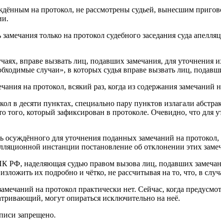
ждённым на протокол, не рассмотрены судьей, вынесшим пригов
ии.
амечания только на протокол судебного заседания суда апелля
лучаях, вправе вызвать лиц, подавших замечания, для уточнения 
бходимые случаи», в которых судья вправе вызвать лиц, подавши
чания на протокол, всякий раз, когда из содержания замечаний н
ол в десяти пунктах, специально пару пунктов излагали абстрак
то того, который зафиксирован в протоколе. Очевидно, что для 
ть осуждённого для уточнения поданных замечаний на протокол, 
пелляционной инстанции постановление об отклонении этих зам
 РФ, наделяющая судью правом вызова лиц, подавших замечания
изложить их подробно и чётко, не рассчитывая на то, что, в случ
амечаний на протокол практически нет. Сейчас, когда предусмот
матривающий, могут опираться исключительно на неё.
аписи запрещено.