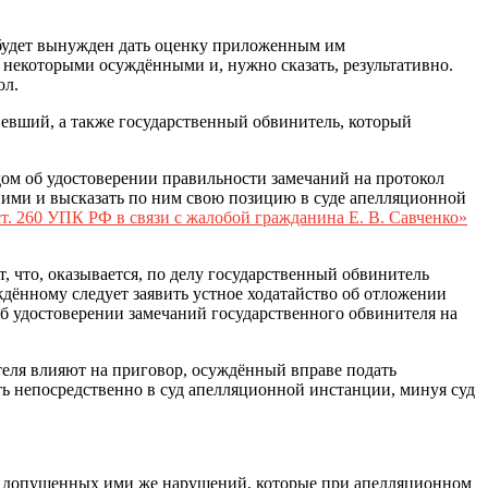
, будет вынужден дать оценку приложенным им
ь некоторыми осуждёнными и, нужно сказать, результативно.
ол.
рпевший, а также государственный обвинитель, который
дом об удостоверении правильности замечаний на протокол
ними и высказать по ним свою позицию в суде апелляционной
ст. 260 УПК РФ в связи с жалобой гражданина Е. В. Савченко»
, что, оказывается, по делу государственный обвинитель
дённому следует заявить устное ходатайство об отложении
б удостоверении замечаний государственного обвинителя на
теля влияют на приговор, осуждённый вправе подать
ь непосредственно в суд апелляционной инстанции, минуя суд
ния допущенных ими же нарушений, которые при апелляционном