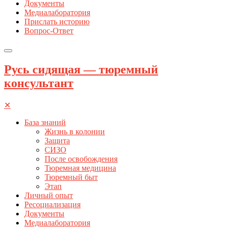
Документы
Медиалаборатория
Прислать историю
Вопрос-Ответ
Русь сидящая — тюремный
консультант
✕
База знаний
Жизнь в колонии
Защита
СИЗО
После освобождения
Тюремная медицина
Тюремный быт
Этап
Личный опыт
Ресоциализация
Документы
Медиалаборатория