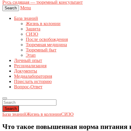
Русь сидящая — тюремный консультант
Menu
Search
База знаний
Жизнь в колонии
Защита
СИЗО
После освобождения
Тюремная медицина
Тюремный быт
Этап
Личный опыт
Ресоциализация
Документы
Медиалаборатория
Прислать историю
Вопрос-Ответ
Search
База знаний
Жизнь в колонии
СИЗО
Что такое повышенная норма питания 