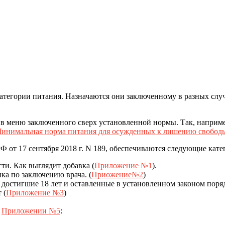
атегории питания. Назначаются они заключенному в разных случ
 в меню заключенного сверх установленной нормы. Так, наприм
инимальная норма питания для осужденных к лишению свобод
 от 17 сентября 2018 г. N 189, обеспечиваются следующие кат
и. Как выглядит добавка (
Приложение №1
).
ка по заключению врача. (
Приожение№2
)
остигшие 18 лет и оставленные в установленном законом поря
 (
Приложение №3
)
в
Приложении №5
: