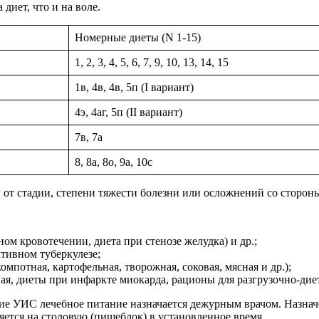
иет, что и на воле.
Номерные диеты (N 1-15)
1, 2, 3, 4, 5, 6, 7, 9, 10, 13, 14, 15
1в, 4в, 4в, 5п (I вариант)
4э, 4аг, 5п (II вариант)
7в, 7а
8, 8а, 8о, 9а, 10с
 от стадии, степени тяжести болезни или осложнений со сторон
енном кровотечении, диета при стенозе желудка) и др.;
тивном туберкулезе;
омпотная, картофельная, творожная, соковая, мясная и др.);
ая, диеты при инфаркте миокарда, рационы для разгрузочно-диети
е УИС лечебное питание назначается дежурным врачом. Назначе
ется на столовую (пищеблок) в установленное время.