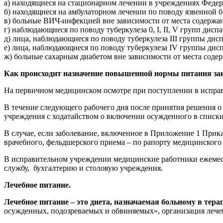
а) находящиеся на стационарном лечении в учреждениях Феде
б) находящиеся на амбулаторном лечении по поводу язвенной б
в) больные ВИЧ-инфекцией вне зависимости от места содержа
г) наблюдающиеся по поводу туберкулеза 0, I, II, V групп дисп
д) лица, наблюдающиеся по поводу туберкулеза III группы дисп
е) лица, наблюдающиеся по поводу туберкулеза IV группы дисп
ж) больные сахарным диабетом вне зависимости от места соде
Как происходит назначение повышенной нормы питания з
На первичном медицинском осмотре при поступлении в исправ
В течение следующего рабочего дня после принятия решения 
учреждения с ходатайством о включении осужденного в спис
В случае, если заболевание, включенное в Приложение 1 Прик
врачебного, фельдшерского приема – по рапорту медицинского
В исправительном учреждении медицинские работники ежемеся
службу, бухгалтерию и столовую учреждения.
Лечебное питание.
Лечебное питание – это диета, назначаемая больному в тер
осужденных, подозреваемых и обвиняемых», организация лечеб