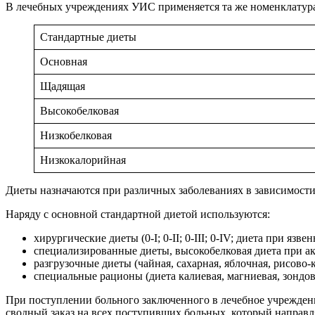
В лечебных учреждениях УИС применяется та же номенклатура д
Стандартные диеты
Основная
Щадящая
Высокобелковая
Низкобелковая
Низкокалорийная
Диеты назначаются при различных заболеваниях в зависимости
Наряду с основной стандартной диетой используются:
хирургические диеты (0-I; 0-II; 0-III; 0-IV; диета при язв
специализированные диеты, высокобелковая диета при ак
разгрузочные диеты (чайная, сахарная, яблочная, рисово-к
специальные рационы (диета калиевая, магниевая, зондов
При поступлении больного заключенного в лечебное учреждени
сводный заказ на всех поступивших больных, который направля