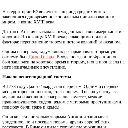
На территории Её величества период средних веков
закончился одновременно с остальным цивилизованным
миром, в конце XVIII века.
До этого Англия высылала осужденных в свои американские
колонии. Но к концу XVIII века решающими стали два
фактора: переполнение тюрем и потеря колоний за океаном.
Одним из первых, задумавших реформировать тюремную
систему, был
Джон Говард
. В ходе поездки по Франции он
был заключен на короткое время в тюрьму, и она произвела на
него неизгладимое впечатление.
Начало пенитенциарной системы
В 1773 году Джон Говард стал шерифом. Одним из первых
мест, которое он посетил, стала тюрьма. Говард ужаснулся:
мужчины и женщины содержались вместе, мелкие
правонарушители сидели рядом с матерыми преступниками,
повсюду были грязь и крысы.
Он исколесил не только тюрьмы Англии и записывал
увиденное, но и посещал тюрьмы других европейских
государств. В Риме он видел тюрьму, где мужчины и