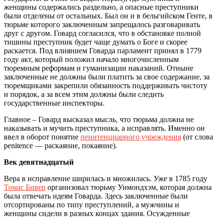
женщины содержались раздельно, а опасные преступники
были отделены от остальных. Был он и в бельгийском Генте, в
тюрьме которого заключенным запрещалось разговаривать
друг с другом. Говард согласился, что в обстановке полной
тишины преступник будет чаще думать о Боге и скорее
раскается. Под влиянием Говарда парламент принял в 1779
году акт, который положил начало многочисленным
тюремным реформам и гуманизации наказаний. Отныне
заключенные не должны были платить за свое содержание, за
тюремщиками закрепили обязанность поддерживать чистоту
и порядок, а за всем этим должны были следить
государственные инспекторы.
Главное – Говард высказал мысль, что тюрьма должна не
наказывать и мучить преступника, а исправлять. Именно он
ввел в оборот понятие
пенитенциарного учреждения
(от слова
penitence — раскаяние, покаяние).
Век девятнадцатый
Вера в исправление ширилась и множилась. Уже в 1785 году
Томас Бивер
организовал тюрьму Уимондхэм, которая должна
была отвечать идеям Говарда. Здесь заключенные были
отсортированы по типу преступлений, а мужчины и
женщины сидели в разных концах здания. Осужденные