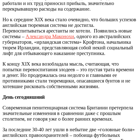
работали и их труд приносил прибыль, значительно
перекрывавшую расходы на содержание.
Но к середине XIX века стало очевидно, что больших успехов
английская тюремная система не достигла.
Перевоспитываться арестанты не хотели. Появились новые
системы –
Александра Маконохи
, одного из австралийских
губернаторов, «ирландская система» Крофтона, начальника
тюрем Ирландии, представляющая собой некий социальный
лифт для отбывающего наказание преступника.
К концу XIX века возобладала мысль, считающая, что
попытки перевоспитания злодеев – это пустая трата времени
и денег. Но продержалась она недолго и главными ее
противниками стали тюремщики, опасавшиеся бунтов и не
хотевшие рисковать собственными жизнями.
День сегодняшний
Современная пенитенциарная система Британии претерпела
значительные изменения в сравнении даже с прошлым
столетием, не говоря уже о более ранних временах.
За последние 30-40 лет ушли в небытие две «головные боли»
английских правоохранителей – побоища футбольных