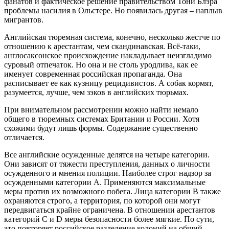
фанатов и фактическое решение правительством Тони Блэра
проблемы насилия в Ольстере. Но появилась другая – наплыв
мигрантов.
Английская тюремная система, конечно, несколько жестче по
отношению к арестантам, чем скандинавская. Всё-таки,
англосаксонское происхождение накладывает неизгладимо
суровый отпечаток. Но она и не столь уродлива, как ее
именует современная российская пропаганда. Она
расписывает ее как кузницу рецидивистов. А собак кормят,
разумеется, лучше, чем зэков в английских тюрьмах.
При внимательном рассмотрении можно найти немало
общего в тюремных системах Британии и России. Хотя
схожими будут лишь формы. Содержание существенно
отличается.
Все английские осужденные делятся на четыре категории.
Они зависят от тяжести преступления, данных о личности
осужденного и мнения полиции. Наиболее строг надзор за
осужденными категории А. Применяются максимальные
меры против их возможного побега. Лица категории В также
охраняются строго, а территория, по которой они могут
передвигаться крайне ограничена. В отношении арестантов
категорий С и D меры безопасности более мягкие. По сути,
это повторяет российское разделение колоний на общий,