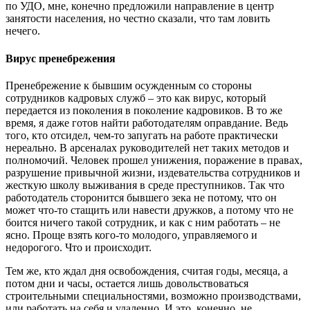
по УДО, мне, конечно предложили направление в центр
занятости населения, но честно сказали, что там ловить
нечего.
Вирус пренебрежения
Пренебрежение к бывшим осужденным со стороны
сотрудников кадровых служб – это как вирус, который
передается из поколения в поколение кадровиков. В то же
время, я даже готов найти работодателям оправдание. Ведь
того, кто отсидел, чем-то запугать на работе практически
нереально. В арсеналах руководителей нет таких методов и
полномочий. Человек прошел унижения, поражение в правах,
разрушение привычной жизни, издевательства сотрудников и
жесткую школу выживания в среде преступников. Так что
работодатель сторонится бывшего зека не потому, что он
может что-то стащить или навести дружков, а потому что не
боится ничего такой сотрудник, и как с ним работать – не
ясно. Проще взять кого-то молодого, управляемого и
недорогого. Что и происходит.
Тем же, кто ждал дня освобождения, считая годы, месяца, а
потом дни и часы, остается лишь довольствоваться
строительными специальностями, возможно производствами,
или работать на себя и удаленно. И это, конечно, не