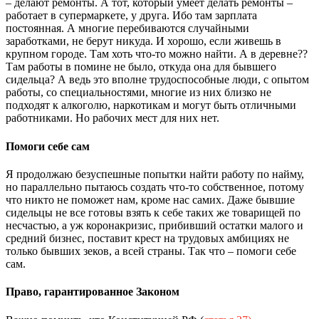
– делают ремонты. А тот, который умеет делать ремонты –
работает в супермаркете, у друга. Ибо там зарплата
постоянная. А многие перебиваются случайными
заработками, не берут никуда. И хорошо, если живешь в
крупном городе. Там хоть что-то можно найти. А в деревне??
Там работы в помине не было, откуда она для бывшего
сидельца? А ведь это вполне трудоспособные люди, с опытом
работы, со специальностями, многие из них близко не
подходят к алкоголю, наркотикам и могут быть отличными
работниками. Но рабочих мест для них нет.
Помоги себе сам
Я продолжаю безуспешные попытки найти работу по найму,
но параллельно пытаюсь создать что-то собственное, потому
что никто не поможет нам, кроме нас самих. Даже бывшие
сидельцы не все готовы взять к себе таких же товарищей по
несчастью, а уж коронакризис, прибивший остатки малого и
средний бизнес, поставит крест на трудовых амбициях не
только бывших зеков, а всей страны. Так что – помоги себе
сам.
Право, гарантированное Законом