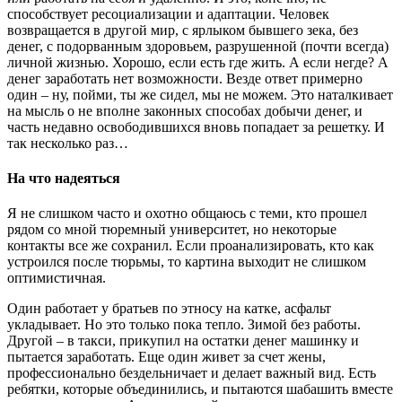
способствует ресоциализации и адаптации. Человек
возвращается в другой мир, с ярлыком бывшего зека, без
денег, с подорванным здоровьем, разрушенной (почти всегда)
личной жизнью. Хорошо, если есть где жить. А если негде? А
денег заработать нет возможности. Везде ответ примерно
один – ну, пойми, ты же сидел, мы не можем. Это наталкивает
на мысль о не вполне законных способах добычи денег, и
часть недавно освободившихся вновь попадает за решетку. И
так несколько раз…
На что надеяться
Я не слишком часто и охотно общаюсь с теми, кто прошел
рядом со мной тюремный университет, но некоторые
контакты все же сохранил. Если проанализировать, кто как
устроился после тюрьмы, то картина выходит не слишком
оптимистичная.
Один работает у братьев по этносу на катке, асфальт
укладывает. Но это только пока тепло. Зимой без работы.
Другой – в такси, прикупил на остатки денег машинку и
пытается заработать. Еще один живет за счет жены,
профессионально бездельничает и делает важный вид. Есть
ребятки, которые объединились, и пытаются шабашить вместе