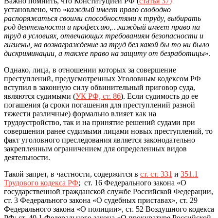
Важно помнить, что Конституцией РФ (
статья 37)
установлено, что «
каждый имеет право свободно
распоряжаться своими способностями к труду, выбирать
род деятельности и профессию,…каждый имеет право на
труд в условиях, отвечающих требованиям безопасности и
гигиены, на вознаграждение за труд без какой бы то ни было
дискриминации, а также право на защиту от безработицы
».
Однако, лица, в отношении которых за совершение
преступлений, предусмотренных Уголовным кодексом РФ
вступил в законную силу обвинительный приговор суда,
являются судимыми (
УК РФ, ст. 86
). Если судимость до ее
погашения (а сроки погашения для преступлений разной
тяжести различные) формально влияет как на
трудоустройство, так и на принятие решений судами при
совершении ранее судимыми лицами новых преступлений, то
факт уголовного преследования является законодательно
закрепленным ограничением для определенных видов
деятельности.
Такой запрет, в частности, содержится в
ст. ст. 331
и
351.1
Трудового кодекса РФ
; ст. 16 Федерального закона «О
государственной гражданской службе Российской Федерации,
ст. 3 Федерального закона «О судебных приставах», ст. 29
Федерального закона «О полиции», ст. 52 Воздушного кодекса
РФ; ст. 40.1 Федерального закона «О прокуратуре Российской