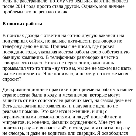
меня не расстраивало, потому что реальная картина бизнеса
после 2014 года просто стала другой. Однако, мои личные
проблемы это не решало никак.
В поисках работы
В поисках дохода я ответил на сотню-другую вакансий на
популярных сайтах, но дальше пяти-шести разговоров по
телефону дело не шло. Причем я не писал, где провел
последние годы, указывая местом работы свою собственную
бывшую компанию. В телефонных разговорах я честно
говорил, что сидел. Никто не перезвонил, один лишь
промямлил что-то типа «ну что вы, мы же не можем вас взять,
вы же понимаете». Я не понимаю, и не хочу, но кто же меня
спросит?
Дискриминационные практики при приеме на работу в нашей
стране всегда были в ходу, и механизмов, которые могут
защитить от них соискателей рабочих мест, на самом деле нет.
Есть декларативные заявления, и надувание щек, но не
реальная помощь. Это касается и женщин, и лиц с
ограниченными возможностями, и людей после 40 лет, и
мигрантов, и, конечно, бывших осужденных. Мне тут не
повезло сразу – и возраст за 45, и отсидка, и я совсем ни разу
не слесарь, и даже не водитель или сварщик. Я освободился