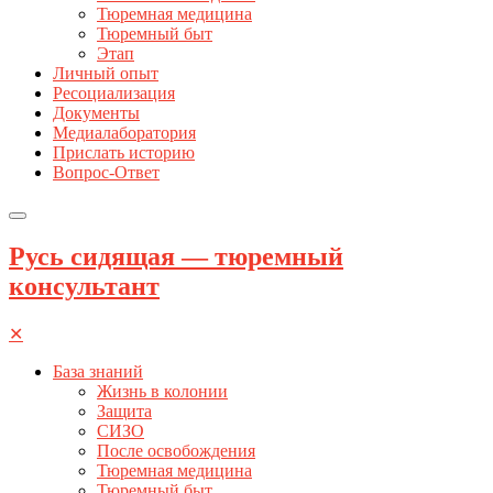
Тюремная медицина
Тюремный быт
Этап
Личный опыт
Ресоциализация
Документы
Медиалаборатория
Прислать историю
Вопрос-Ответ
Русь сидящая — тюремный
консультант
✕
База знаний
Жизнь в колонии
Защита
СИЗО
После освобождения
Тюремная медицина
Тюремный быт