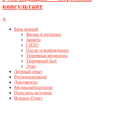
консультант
✕
База знаний
Жизнь в колонии
Защита
СИЗО
После освобождения
Тюремная медицина
Тюремный быт
Этап
Личный опыт
Ресоциализация
Документы
Медиалаборатория
Прислать историю
Вопрос-Ответ