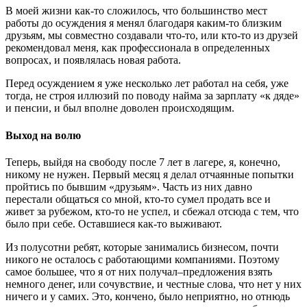
В моей жизни как-то сложилось, что большинство мест
работы до осуждения я менял благодаря каким-то близким
друзьям, мы совместно создавали что-то, или кто-то из друзей
рекомендовал меня, как профессионала в определенных
вопросах, и появлялась новая работа.
Перед осуждением я уже несколько лет работал на себя, уже
тогда, не строя иллюзий по поводу найма за зарплату «к дяде»
и пенсии, и был вполне доволен происходящим.
Выход на волю
Теперь, выйдя на свободу после 7 лет в лагере, я, конечно,
никому не нужен. Первый месяц я делал отчаянные попытки
пройтись по бывшим «друзьям». Часть из них давно
перестали общаться со мной, кто-то сумел продать все и
живет за рубежом, кто-то не успел, и сбежал отсюда с тем, что
было при себе. Оставшиеся как-то выживают.
Из полусотни ребят, которые занимались бизнесом, почти
никого не осталось с работающими компаниями. Поэтому
самое большее, что я от них получал–предложения взять
немного денег, или сочувствие, и честные слова, что нет у них
ничего и у самих. Это, кончено, было неприятно, но отнюдь