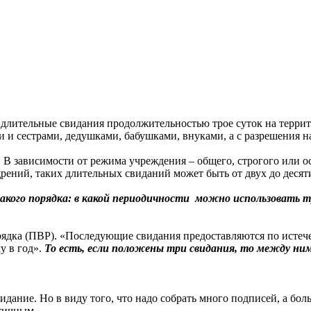
 длительные свидания продолжительностью трое суток на терри
и и сестрами, дедушками, бабушками, внуками, а с разрешения 
В зависимости от режима учреждения – общего, строгого или ос
рений, таких длительных свиданий может быть от двух до десяти
акого порядка: в какой периодичности можно использовать тр
рядка (ПВР). «Последующие свидания предоставляются по истече
у в год».
То есть, если положены три свидания, то между ним
идание. Но в виду того, что надо собрать много подписей, а бо
тичным.