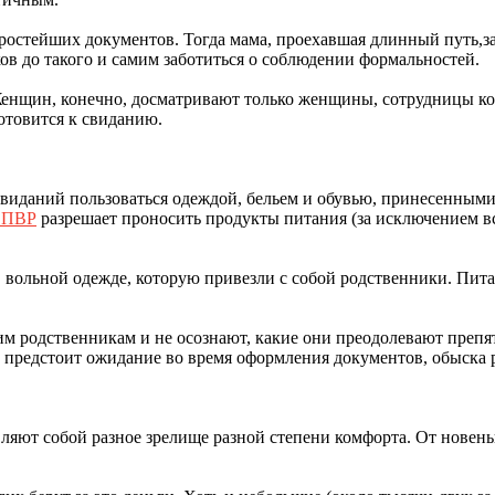
ростейших документов. Тогда мама, проехавшая длинный путь,зап
ков до такого и самим заботиться о соблюдении формальностей.
енщин, конечно, досматривают только женщины, сотрудницы ко
готовится к свиданию.
виданий пользоваться одеждой, бельем и обувью, принесенным
 ПВР
разрешает проносить продукты питания (за исключением вс
 вольной одежде, которую привезли с собой родственники. Пита
им родственникам и не осознают, какие они преодолевают препя
м предстоит ожидание во время оформления документов, обыска
яют собой разное зрелище разной степени комфорта. От новень