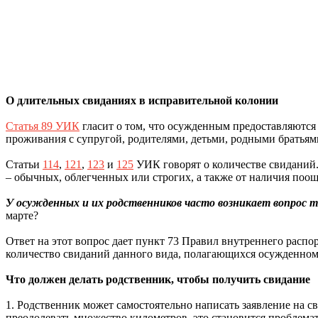
О длительных свиданиях в исправительной колонии
Статья 89 УИК
гласит о том, что осужденным предоставляются
проживания с супругой, родителями, детьми, родными братьям
Статьи
114
,
121
,
123
и
125
УИК говорят о количестве свиданий. 
– обычных, облегченных или строгих, а также от наличия поощ
У осужденных и их родственников часто возникает вопрос т
марте?
Ответ на этот вопрос дает пункт 73 Правил внутреннего распо
количество свиданий данного вида, полагающихся осужденном
Что должен делать родственник, чтобы получить свидание
1. Родственник может самостоятельно написать заявление на св
преодолевать множество километров, это становится проблема