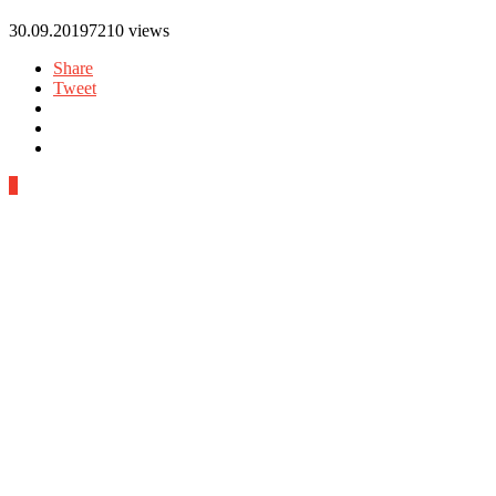
30.09.2019
7210 views
Share
Tweet
0