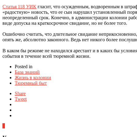
Статья 118 УИК
гласит, что осужденным, водворенным в штраф
«радостную» новость, что ее сын нарушил установленный поря
неопределенный срок. Конечно, в администрации колонии работ
виде допуска на краткосрочное свидание, но не более того.
Ошибочно считать, что длительное свидание неприкосновенно
опять же, абсолютно законного. Ведь нет никого более послушн
В каком бы режиме не находился арестант и в каких бы условия
события в течение всей тюремной жизни.
Posted in
База знаний
Жизнь в колонии
Тюремный быт
Share
Tweet
0