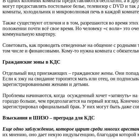
В одних колониях комнаты предоставляются бесплатно, а в други
могут предоставлять постельное белье, телевизор с DVD и так 
комнаты, холодильник и микроволновая печь в каждой комнате 
Также существуют отличия и в том, разрешаются во время этих
положении почти всё свое время. Но человеку «с воли» это о
коммунальную квартиру.
Советовать, как проводить отведенные на общение с родными т
том числе и финансовыми. Кому-то нужна комната с обязательн
Гражданские зоны в КДС
Отдельный вид приезжающих – гражданские жены. Они попадаю
Если к зэку на свидание торопятся мать или отец, он подписы
зарегистрированными женами и детьми.
Проблемы начинаются, когда осужденный хочет «затянуть» на
гораздо больше, чем предполагается на первый взгляд. Конечно
зарегистрировал официальный брак. У них могут быть даже со
Взыскания и ШИЗО – преграда для КДС
Еще одно заблуждение, которое царит среди многих арестант
их мнению, оно дает некую индульгенцию, благодаря которой 