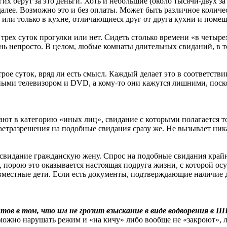
х берут за это деньги. Хоть и небольшие (около тысячи-двух за 
далее. Возможно это и без оплаты. Может быть различное количес
или только в кухне, отличающиеся друг от друга кухни и помеще
 трех суток прогулки или нет. Сидеть столько времени «в четыр
чень непросто. В целом, любые комнаты длительных свиданий, в
рое суток, вряд ли есть смысл. Каждый делает это в соответств
ыми телевизором и DVD, а кому-то они кажутся лишними, поскол
т в категорию «иных лиц», свидание с которыми полагается то
ваетразрешения на подобные свидания сразу же. Не вызывает ни
 свидание гражданскую жену. Спрос на подобные свидания край
, порою это оказывается настоящая подруга жизни, с которой ос
вместные дети. Если есть документы, подтверждающие наличие д
ов в том, что им не грозит взыскание в виде водворения в ШИ
можно нарушать режим и «на кичу» либо вообще не «закроют», л