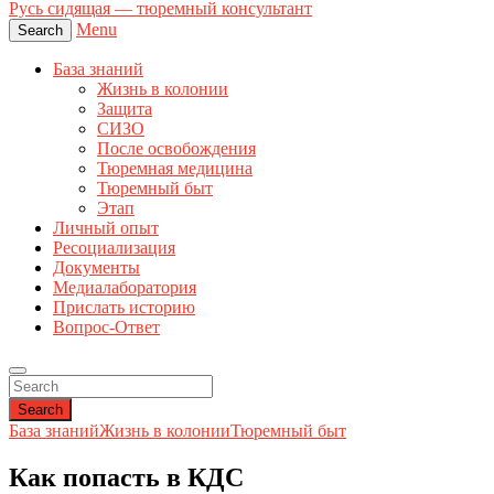
Русь сидящая — тюремный консультант
Menu
Search
База знаний
Жизнь в колонии
Защита
СИЗО
После освобождения
Тюремная медицина
Тюремный быт
Этап
Личный опыт
Ресоциализация
Документы
Медиалаборатория
Прислать историю
Вопрос-Ответ
Search
База знаний
Жизнь в колонии
Тюремный быт
Как попасть в КДС