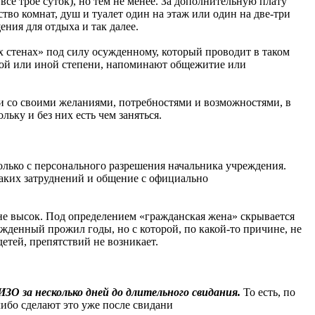
все трое суток), но тем не менее. За дополнительную плату
тво комнат, душ и туалет один на этаж или один на две-три
ния для отдыха и так далее.
ех стенах» под силу осужденному, который проводит в таком
 той или иной степени, напоминают общежитие или
ии со своими желаниями, потребностями и возможностями, в
ьку и без них есть чем заняться.
лько с персонального разрешения начальника учреждения.
каких затруднений и общение с официально
не высок. Под определением «гражданская жена» скрывается
ужденный прожил годы, но с которой, по какой-то причине, не
етей, препятствий не возникает.
ЗО за несколько дней до длительного свидания.
То есть, по
ибо сделают это уже после свидани