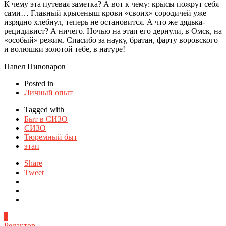
К чему эта путевая заметка? А вот к чему: крысы пожрут себя
сами… Главный крысеныш крови «своих» сородичей уже
изрядно хлебнул, теперь не остановится. А что же дядька-
рецидивист? А ничего. Ночью на этап его дернули, в Омск, на
«особый» режим. Спасибо за науку, братан, фарту воровского
и волюшки золотой тебе, в натуре!
Павел Пивоваров
Posted in
Личный опыт
Tagged with
Быт в СИЗО
СИЗО
Тюремный быт
этап
Share
Tweet
0
Редактор