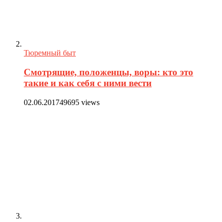
Тюремный быт
Смотрящие, положенцы, воры: кто это
такие и как себя с ними вести
02.06.2017
49695 views