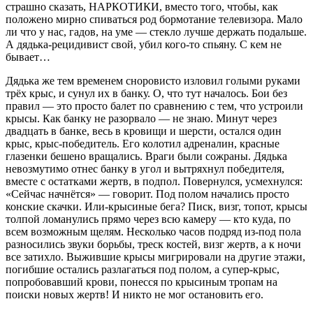
страшно сказать, НАРКОТИКИ, вместо того, чтобы, как
положено мирно спиваться род бормотание телевизора. Мало
ли что у нас, гадов, на уме — стекло лучше держать подальше.
А дядька-рецидивист свой, убил кого-то спьяну. С кем не
бывает…
Дядька же тем временем сноровисто изловил голыми руками
трёх крыс, и сунул их в банку. О, что тут началось. Бои без
правил — это просто балет по сравнению с тем, что устроили
крысы. Как банку не разорвало — не знаю. Минут через
двадцать в банке, весь в кровищи и шерсти, остался один
крыс, крыс-победитель. Его колотил адреналин, красные
глазенки бешено вращались. Враги были сожраны. Дядька
невозмутимо отнес банку в угол и вытряхнул победителя,
вместе с остатками жертв, в подпол. Повернулся, усмехнулся:
«Сейчас начнётся» — говорит. Под полом начались просто
конские скачки. Или-крысиные бега? Писк, визг, топот, крысы
толпой ломанулись прямо через всю камеру — кто куда, по
всем возможным щелям. Несколько часов подряд из-под пола
разносились звуки борьбы, треск костей, визг жертв, а к ночи
все затихло. Выжившие крысы мигрировали на другие этажи,
погибшие остались разлагаться под полом, а супер-крыс,
попробовавший крови, понесся по крысиным тропам на
поиски новых жертв! И никто не мог остановить его.