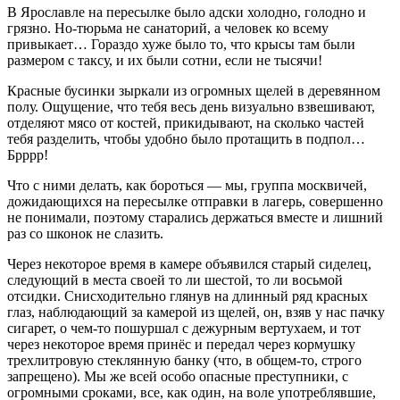
В Ярославле на пересылке было адски холодно, голодно и
грязно. Но-тюрьма не санаторий, а человек ко всему
привыкает… Гораздо хуже было то, что крысы там были
размером с таксу, и их были сотни, если не тысячи!
Красные бусинки зыркали из огромных щелей в деревянном
полу. Ощущение, что тебя весь день визуально взвешивают,
отделяют мясо от костей, прикидывают, на сколько частей
тебя разделить, чтобы удобно было протащить в подпол…
Брррр!
Что с ними делать, как бороться — мы, группа москвичей,
дожидающихся на пересылке отправки в лагерь, совершенно
не понимали, поэтому старались держаться вместе и лишний
раз со шконок не слазить.
Через некоторое время в камере объявился старый сиделец,
следующий в места своей то ли шестой, то ли восьмой
отсидки. Снисходительно глянув на длинный ряд красных
глаз, наблюдающий за камерой из щелей, он, взяв у нас пачку
сигарет, о чем-то пошуршал с дежурным вертухаем, и тот
через некоторое время принёс и передал через кормушку
трехлитровую стеклянную банку (что, в общем-то, строго
запрещено). Мы же всей особо опасные преступники, с
огромными сроками, все, как один, на воле употреблявшие,