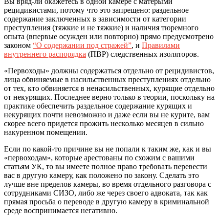
Вы вряд-ли окажетесь в одной камере с матерыми
рецидивистами, потому что это запрещено: раздельное
содержание заключенных в зависимости от категории
преступления (тяжкие и не тяжкие) и наличия тюремного
опыта (впервые осужден или повторно) прямо предусмотрено
законом
“О содержании под стражей”
,
и
Правилами
внутреннего распорядка
(ПВР) следственных изоляторов.
«Первоходы» должны содержаться отдельно от рецидивистов,
лица обвиняемые в насильственных преступлениях отдельно
от тех, кто обвиняется в ненасильственных, курящие отдельно
от некурящих. Последнее верно только в теории, поскольку на
практике обеспечить раздельное содержание курящих и
некурящих почти невозможно и даже если вы не курите, вам
скорее всего придется прожить несколько месяцев в сильно
накуренном помещении.
Если по какой-то причине вы не попали к таким же, как и вы
«первоходам», которые арестованы по схожим с вашими
статьям УК, то вы имеете полное право требовать перевести
вас в другую камеру, как положено по закону. Сделать это
лучше вне пределов камеры, во время отдельного разговора с
сотрудниками СИЗО, либо же через своего адвоката, так как
прямая просьба о переводе в другую камеру в криминальной
среде воспринимается негативно.