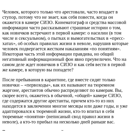
Человек, которого только что арестовали, часто впадает в
ступор, потому что не знает, как себя повести, когда он
окажется в камере СИЗО. Кинематограф и средства массовой
информации часто рассказывают страшные истории о том,
как новичков встречают в первой камере: о насилии (в том
числе и сексуальном), о пытках и вымогательствах в «пресс-
хатах», об особых правилах жизни в неволе, нарушив которые
человек подвергается жестким наказаниям «по понятиям».
Некоторая часть этой информации правдива, но общий
негативный информационный фон явно преувеличен.
Что на
самом деле ждет новичков в СИЗО и как себя вести в первой
же камере, в которую вы попадете?
После пребывания в карантине, где вместе сидят только
новички – «первоходы», как их называют на тюремном
жаргоне, арестантов обычно распределяют по камерам. Вы,
скорее всего, окажетесь в обычной, «общей» камере СИЗО,
где содержатся другие арестанты, причем кто-то из них
находится в заключении многие месяцы или даже годы, и уже
адаптировался к тюремной жизни, кто-то впитал в себя
тюремные «понятия» (неписаный свод правил жизни в
неволе), а кто-то прибыл на несколько дней раньше вас.