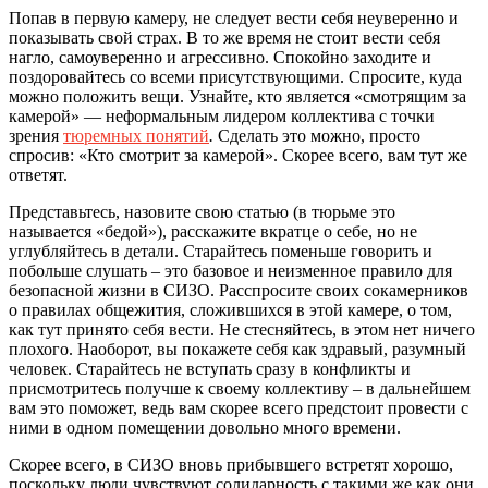
Попав в первую камеру, не следует вести себя неуверенно и
показывать свой страх. В то же время не стоит вести себя
нагло, самоуверенно и агрессивно. Спокойно заходите и
поздоровайтесь со всеми присутствующими. Спросите, куда
можно положить вещи. Узнайте, кто является «смотрящим за
камерой» — неформальным лидером коллектива с точки
зрения
тюремных понятий
.
Сделать это можно, просто
спросив: «Кто смотрит за камерой». Скорее всего, вам тут же
ответят.
Представьтесь, назовите свою статью (в тюрьме это
называется «бедой»), расскажите вкратце о себе, но не
углубляйтесь в детали. Старайтесь поменьше говорить и
побольше слушать – это базовое и неизменное правило для
безопасной жизни в СИЗО. Расспросите своих сокамерников
о правилах общежития, сложившихся в этой камере, о том,
как тут принято себя вести. Не стесняйтесь, в этом нет ничего
плохого. Наоборот, вы покажете себя как здравый, разумный
человек. Старайтесь не вступать сразу в конфликты и
присмотритесь получше к своему коллективу – в дальнейшем
вам это поможет, ведь вам скорее всего предстоит провести с
ними в одном помещении довольно много времени.
Скорее всего, в СИЗО вновь прибывшего встретят хорошо,
поскольку люди чувствуют солидарность с такими же как они