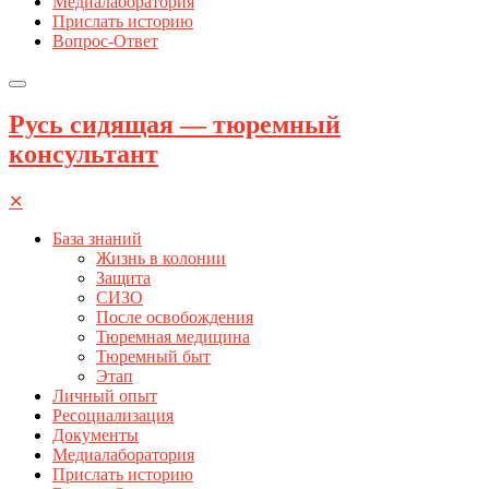
Медиалаборатория
Прислать историю
Вопрос-Ответ
Русь сидящая — тюремный
консультант
✕
База знаний
Жизнь в колонии
Защита
СИЗО
После освобождения
Тюремная медицина
Тюремный быт
Этап
Личный опыт
Ресоциализация
Документы
Медиалаборатория
Прислать историю