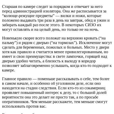
Старшая по камере следит за порядком и отвечает за него
перед администрацией изолятора. Она же расписывается за
“колюще-режущие предметы” — вилки и ножи, которые
положено выдавать три раза в день на завтрак, обед и ужин и
забирать каждый раз после этого. В некоторых СИЗО их
могут оставлять и на целый день, но только не на ночь.
Новенькую скорее всего положат на верхнюю кровать (“на
пальму”) и рядом с дверью (“на тормозах”). Исключение могут
сделать для беременных, пожилых и больных. Место у двери
хотя как правило и считается менее привилегированным, но
имеет и свои преимущества: в свете лампочки, горящей над
дверью удобно читать, а близость к выходу в коридор
позволяет заблаговременно услышать, когда кто-то подходит к
камере.
Главное правило — поменьше рассказывать о себе, тем более
в самом начале, и особенно об уголовном деле, если оно
находится на стадии следствия. Если кто-то из сокамерниц
проявляет повышенный интерес к делу, то с большой долей
вероятности она это делает не просто так, а по просьбе
оперативников. Чем меньше расскажете, тем меньше смогут
использовать против вас.