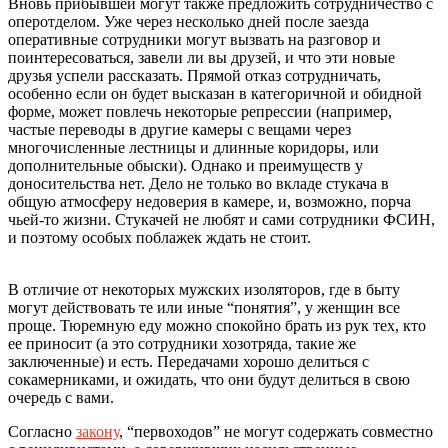
Вновь прибывшей могут также предложить сотрудничество с
оперотделом. Уже через несколько дней после заезда
оперативные сотрудники могут вызвать на разговор и
поинтересоваться, завели ли вы друзей, и что эти новые
друзья успели рассказать. Прямой отказ сотрудничать,
особенно если он будет высказан в категоричной и обидной
форме, может повлечь некоторые репрессии (например,
частые переводы в другие камеры с вещами через
многочисленные лестницы и длинные коридоры, или
дополнительные обыски). Однако и преимуществ у
доносительства нет. Дело не только во вкладе стукача в
общую атмосферу недоверия в камере, и, возможно, порча
чьей-то жизни. Стукачей не любят и сами сотрудники ФСИН,
и поэтому особых поблажек ждать не стоит.
В отличие от некоторых мужских изоляторов, где в быту
могут действовать те или иные “понятия”, у женщин все
проще. Тюремную еду можно спокойно брать из рук тех, кто
ее приносит (а это сотрудники хозотряда, такие же
заключенные) и есть. Передачами хорошо делиться с
сокамерниками, и ожидать, что они будут делиться в свою
очередь с вами.
Согласно
закону
, “первоходов” не могут содержать совместно