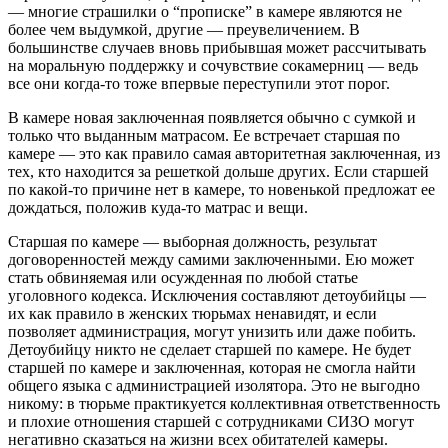
— многие страшилки о “прописке” в камере являются не
более чем выдумкой, другие — преувеличением. В
большинстве случаев вновь прибывшая может рассчитывать
на моральную поддержку и сочувствие сокамерниц — ведь
все они когда-то тоже впервые переступили этот порог.
В камере новая заключенная появляется обычно с сумкой и
только что выданным матрасом. Ее встречает старшая по
камере — это как правило самая авторитетная заключенная, из
тех, кто находится за решеткой дольше других. Если старшей
по какой-то причине нет в камере, то новенькой предложат ее
дождаться, положив куда-то матрас и вещи.
Старшая по камере — выборная должность, результат
договоренностей между самими заключенными. Ею может
стать обвиняемая или осужденная по любой статье
уголовного кодекса. Исключения составляют детоубийцы —
их как правило в женских тюрьмах ненавидят, и если
позволяет администрация, могут унизить или даже побить.
Детоубийцу никто не сделает старшей по камере. Не будет
старшей по камере и заключенная, которая не смогла найти
общего языка с администрацией изолятора. Это не выгодно
никому: в тюрьме практикуется коллективная ответственность
и плохие отношения старшей с сотрудниками СИЗО могут
негативно сказаться на жизни всех обитателей камеры.