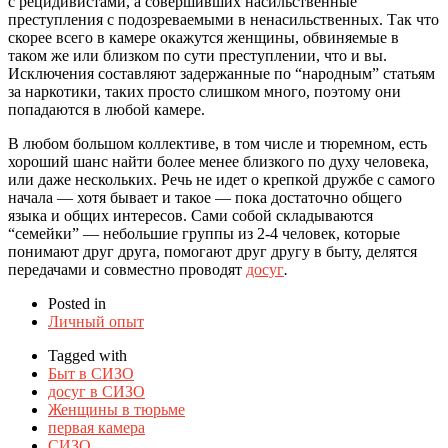
с рецидивистами, а совершивших насильственные
преступления с подозреваемыми в ненасильственных. Так что
скорее всего в камере окажутся женщины, обвиняемые в
таком же или близком по сути преступлении, что и вы.
Исключения составляют задержанные по “народным” статьям
за наркотики, таких просто слишком много, поэтому они
попадаются в любой камере.
В любом большом коллективе, в том числе и тюремном, есть
хороший шанс найти более менее близкого по духу человека,
или даже нескольких. Речь не идет о крепкой дружбе с самого
начала — хотя бывает и такое — пока достаточно общего
языка и общих интересов. Сами собой складываются
“семейки” — небольшие группы из 2-4 человек, которые
понимают друг друга, помогают друг другу в быту, делятся
передачами и совместно проводят
досуг
.
Posted in
Личный опыт
Tagged with
Быт в СИЗО
досуг в СИЗО
Женщины в тюрьме
первая камера
СИЗО