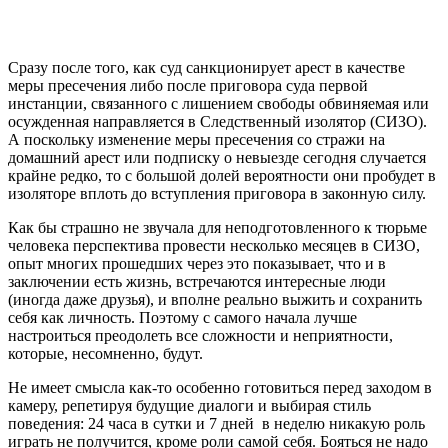
Сразу после того, как суд санкционирует арест в качестве
меры пресечения либо после приговора суда первой
инстанции, связанного с лишением свободы обвиняемая или
осужденная направляется в Следственный изолятор (СИЗО).
А поскольку изменение меры пресечения со стражи на
домашний арест или подписку о невыезде сегодня случается
крайне редко, то с большой долей вероятности они пробудет в
изоляторе вплоть до вступления приговора в законную силу.
Как бы страшно не звучала для неподготовленного к тюрьме
человека перспектива провести несколько месяцев в СИЗО,
опыт многих прошедших через это показывает, что и в
заключении есть жизнь, встречаются интересные люди
(иногда даже друзья), и вполне реально выжить и сохранить
себя как личность. Поэтому с самого начала лучше
настроиться преодолеть все сложности и неприятности,
которые, несомненно, будут.
Не имеет смысла как-то особенно готовиться перед заходом в
камеру, репетируя будущие диалоги и выбирая стиль
поведения: 24 часа в сутки и 7 дней в неделю никакую роль
играть не получится, кроме роли самой себя. Бояться не надо