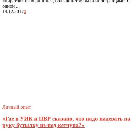
«пиратов» из «Гринпис», большинство были иностранцами. С
одной ...
19.12.2017
0
Личный опыт
«Где в УИК и ПВР сказано, что надо надевать на
руку бутылку из-под кетчупа?»