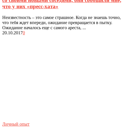
со своими новыми соседями, они сообщили мне,
что у них «пресс-хата»
Неизвестность – это самое страшное. Когда не знаешь точно,
что тебя ждет впереди, ожидание превращается в пытку.
Ожидание началось еще с самого ареста, ...
20.10.2017
0
Личный опыт