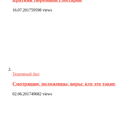
16.07.2017
59598 views
Тюремный быт
Смотрящие, положенцы, воры: кто это такие 
02.06.2017
49682 views