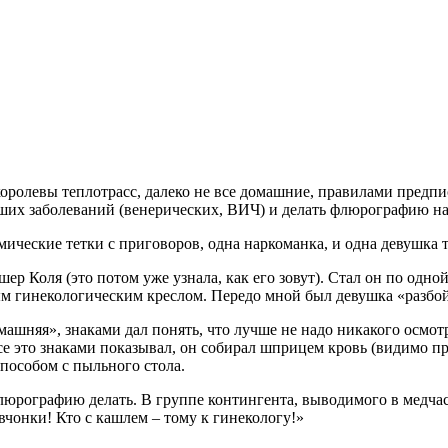
королевы теплотрасс, далеко не все домашние, правилами пред
оших заболеваний (венерических, ВИЧ) и делать флюрографию на
ические тетки с приговоров, одна наркоманка, и одна девушка то
шер Коля (это потом уже узнала, как его зовут). Стал он по од
ым гинекологическим креслом. Передо мной был девушка «разбо
машняя», знаками дал понять, что лучше не надо никакого осмотра
все это знаками показывал, он собирал шприцем кровь (видимо п
способом с пыльного стола.
рографию делать. В группе контингента, выводимого в медчаст
евчонки! Кто с кашлем – тому к гинекологу!»