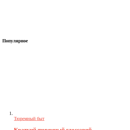
Популярное
Тюремный быт
Краткий тюремный глоссарий