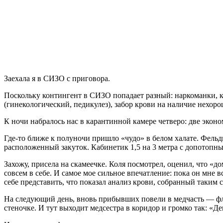
Заехала я в СИЗО с приговора.
Поскольку контингент в СИЗО попадает разный: наркоманки, 
(гинекологический, педикулез), забор крови на наличие нехор
К ночи набралось нас в карантинной камере четверо: две эконом
Где-то ближе к полуночи пришло «чудо» в белом халате. Фельд
расположенный закуток. Кабинетик 1,5 на 3 метра с допотопн
Захожу, присела на скамеечке. Коля посмотрел, оценил, что «до
совсем в себе. И самое мое сильное впечатление: пока он мне 
себе представить, что показал анализ крови, собранный таким 
На следующий день, вновь прибывших повели в медчасть — флю
стеночке. И тут выходит медсестра в коридор и громко так: «Д