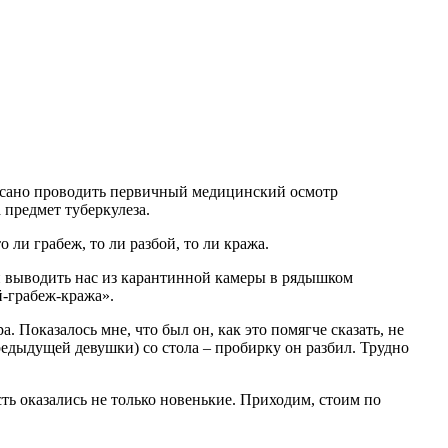
писано проводить первичный медицинский осмотр
 предмет туберкулеза.
 ли грабеж, то ли разбой, то ли кража.
ной выводить нас из карантинной камеры в рядышком
й-грабеж-кража».
. Показалось мне, что был он, как это помягче сказать, не
редыдущей девушки) со стола – пробирку он разбил. Трудно
ь оказались не только новенькие.
Приходим, стоим по