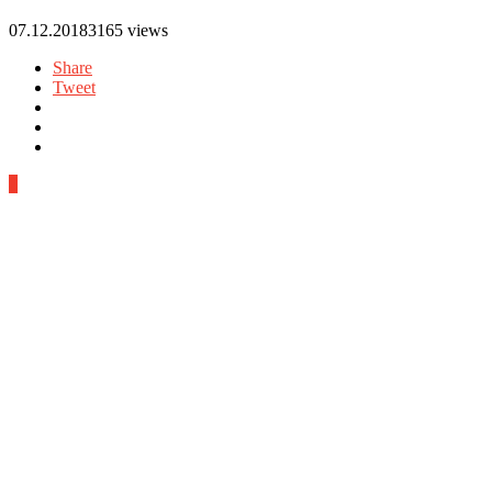
07.12.2018
3165 views
Share
Tweet
0