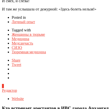
И смех, и слезы!
И там же услышала от дежурной: «Здесь болеть нельзя!»
Posted in
Личный опыт
Tagged with
Женщины в тюрьме
Медицина
Медсанчасть
СИЗО
Тюремная медицина
Share
Tweet
0
Редактор
Website
Кто встречает арестантов в ИВС города Архангел