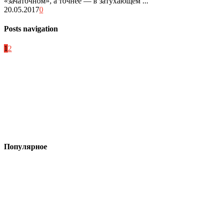
«зачаточном», а точнее — в затухающем ...
20.05.2017
0
Posts navigation
1
2
Популярное