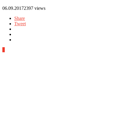
06.09.2017
2397 views
Share
Tweet
1