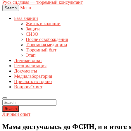
Русь сидящая — тюремный консультант
Menu
Search
База знаний
Жизнь в колонии
Защита
СИЗО
После освобождения
Тюремная медицина
Тюремный быт
Этап
Личный опыт
Ресоциализация
Документы
Медиалаборатория
Прислать историю
Вопрос-Ответ
Search
Личный опыт
Мама достучалась до ФСИН, и в итоге м