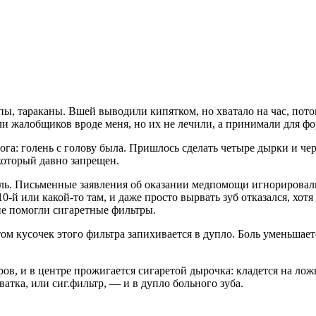
ы, тараканы. Вшей выводили кипятком, но хватало на час, потом
ли жалобщиков вроде меня, но их не лечили, а принимали для ф
га: голень с голову была. Пришлось сделать четыре дырки и чер
оторый давно запрещен.
боль. Письменные заявления об оказании медпомощи игнорировал
110-й или какой-то там, и даже просто вырвать зуб отказался, хот
не помогли сигаретные фильтры.
отом кусочек этого фильтра запихивается в дупло. Боль уменьшае
тров, и в центре прожигается сигаретой дырочка: кладется на ло
атка, или сиг.фильтр, — и в дупло больного зуба.