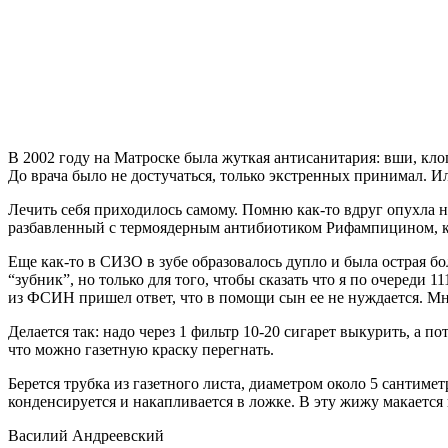
В 2002 году на Матроске была жуткая антисанитария: вши, клоп
До врача было не достучаться, только экстренных принимал. И
Лечить себя приходилось самому. Помню как-то вдруг опухла но
разбавленный с термоядерным антибиотиком Рифампицином, к
Еще как-то в СИЗО в зубе образовалось дупло и была острая 
“зубник”, но только для того, чтобы сказать что я по очереди 1
из ФСИН пришел ответ, что в помощи сын ее не нуждается. М
Делается так: надо через 1 фильтр 10-20 сигарет выкурить, а п
что можно газетную краску перегнать.
Берется трубка из газетного листа, диаметром около 5 сантиме
конденсируется и накапливается в ложке. В эту жижу макается в
Василий Андреевский