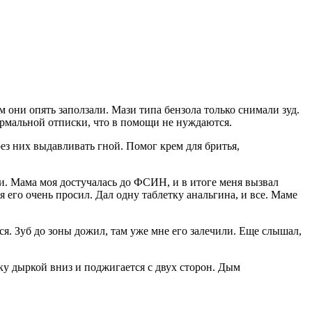
 они опять заползали. Мази типа бензола только снимали зуд.
ормальной отписки, что в помощи не нуждаются.
ез них выдавливать гной. Помог крем для бритья,
и. Мама моя достучалась до ФСИН, и в итоге меня вызвал
я я его очень просил. Дал одну таблетку анальгина, и все. Маме
тся. Зуб до зоны дожил, там уже мне его залечили. Еще слышал,
жку дыркой вниз и поджигается с двух сторон. Дым