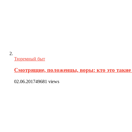
Тюремный быт
Смотрящие, положенцы, воры: кто это такие 
02.06.2017
49681 views