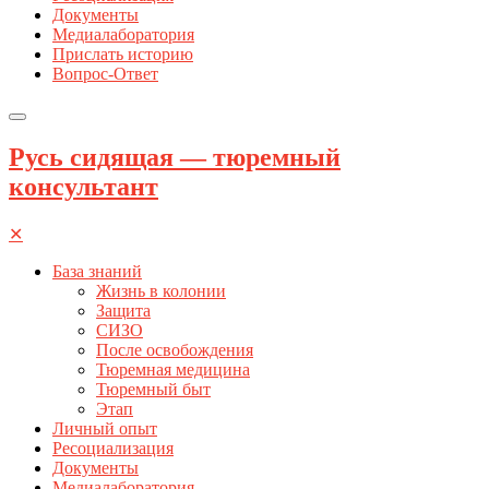
Документы
Медиалаборатория
Прислать историю
Вопрос-Ответ
Русь сидящая — тюремный
консультант
✕
База знаний
Жизнь в колонии
Защита
СИЗО
После освобождения
Тюремная медицина
Тюремный быт
Этап
Личный опыт
Ресоциализация
Документы
Медиалаборатория