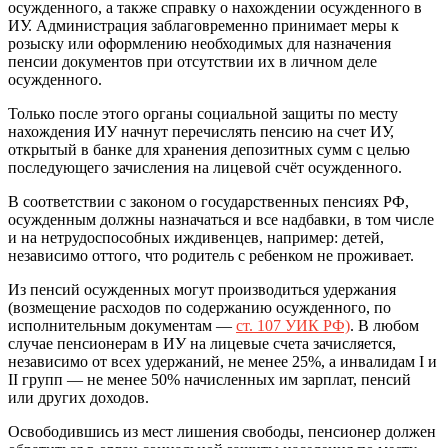
осужденного, а также справку о нахождении осужденного в
ИУ. Администрация заблаговременно принимает меры к
розыску или оформлению необходимых для назначения
пенсии документов при отсутствии их в личном деле
осужденного.
Только после этого органы социальной защиты по месту
нахождения ИУ начнут перечислять пенсию на счет ИУ,
открытый в банке для хранения депозитных сумм с целью
последующего зачисления на лицевой счёт осужденного.
В соответствии с законом о государственных пенсиях РФ,
осужденным должны назначаться и все надбавки, в том числе
и на нетрудоспособных иждивенцев, например: детей,
независимо оттого, что родитель с ребенком не проживает.
Из пенсий осужденных могут производиться удержания
(возмещение расходов по содержанию осужденного, по
исполнительным документам —
ст. 107 УИК РФ)
. В любом
случае пенсионерам в ИУ на лицевые счета зачисляется,
независимо от всех удержаний, не менее 25%, а инвалидам I и
II групп — не менее 50% начисленных им зарплат, пенсий
или других доходов.
Освободившись из мест лишения свободы, пенсионер должен