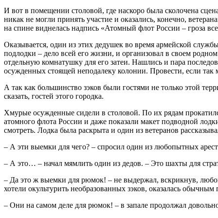
И вот в помещении столовой, где наскоро была сколочена сцен
никак не могли принять участие и оказались, конечно, ветера
на спине виднелась надпись «Атомный флот России – гроза вс
Оказывается, один из этих дедушек во время армейской службы
подлодки – дело всей его жизни, и организовал в своем родно
отдельную комнатушку для его затеи. Нашлись и пара последов
осужденных стоящей неподалеку колонии. Провести, если так 
А так как большинство зэков были гостями не только этой терр
сказать, гостей этого городка.
Хмурые осужденные сидели в столовой. По их рядам прокатился
атомного флота России и даже показали макет подводной лодки
смотреть. Лодка была раскрыта и один из ветеранов рассказывал
– А эти выемки для чего? – спросил один из любопытных арест
– А это… – начал мямлить один из дедов. – Это шахты для стра
– Да это ж выемки для рюмок! – не выдержал, вскрикнув, любо
хотели окультурить необразованных зэков, оказалась обычны
– Они на самом деле для рюмок! – в запале продолжал довольно 