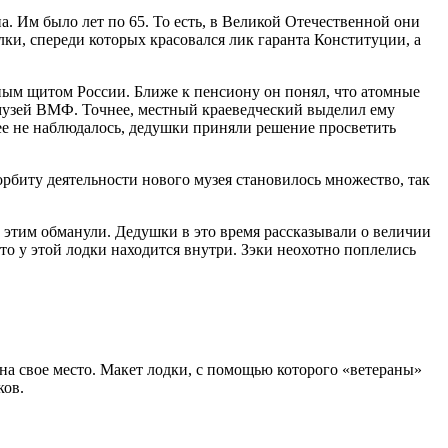
а. Им было лет по 65. То есть, в Великой Отечественной они
лки, спереди которых красовался лик гаранта Конституции, а
мным щитом России. Ближе к пенсиону он понял, что атомные
, музей ВМФ. Точнее, местный краеведческий выделил ему
зее не наблюдалось, дедушки приняли решение просветить
 орбиту деятельности нового музея становилось множество, так
 этим обманули. Дедушки в это время рассказывали о величии
о у этой лодки находится внутри. Зэки неохотно поплелись
 на свое место. Макет лодки, с помощью которого «ветераны»
ков.