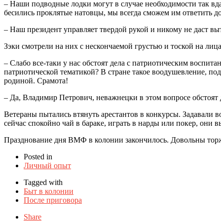
– Наши подводные лодки могут в случае необходимости так вдар
бесились проклятые натовцы, мы всегда сможем им ответить 
– Наш президент управляет твердой рукой и никому не даст выт
Зэки смотрели на них с нескончаемой грустью и тоской на лица
– Слабо все-таки у нас обстоят дела с патриотическим воспит
патриотической тематикой? В стране такое воодушевление, под
родиной. Срамота!
– Да, Владимир Петрович, неважнецки в этом вопросе обстоят
Ветераны пытались втянуть арестантов в конкурсы. Задавали во
сейчас спокойно чай в бараке, играть в нарды или покер, они
Празднование дня ВМФ в колонии закончилось. Довольны торж
Posted in
Личный опыт
Tagged with
Быт в колонии
После приговора
Share