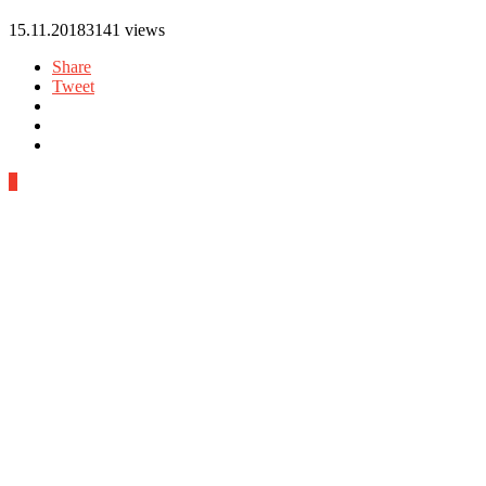
15.11.2018
3141 views
Share
Tweet
0