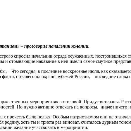
итанием» – проговорил начальник колонии.
 – строго спросил начальник отряда осужденных, построившихся
ны и отбывающие наказание в ней имели самое смутное представле
ы. – Что сегодня, в последнее воскресенье июля, как оказывает
флота, стоящего на охране рубежей России, – последние слова 
оржественных мероприятиях в столовой. Придут ветераны. Расск
ностей. Но нужно активно отвечать на вопросы, иначе ничего н
ных прочесть было нельзя. Особым патриотизмом они не отлича
 родину, хоть ты и триста раз виноват, считалось дурным тоно
явили желание участвовать в мероприятии.