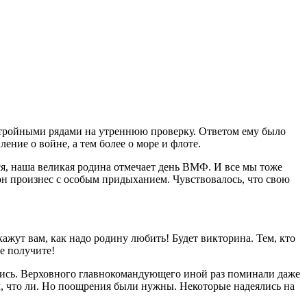
 стройными рядами на утреннюю проверку. Ответом ему было
ние о войне, а тем более о море и флоте.
ся, наша великая родина отмечает день ВМФ. И все мы тоже
он произнес с особым придыханием. Чувствовалось, что свою
ажут вам, как надо родину любить! Будет викторина. Тем, кто
е получите!
лись. Верховного главнокомандующего иной раз поминали даже
м, что ли. Но поощрения были нужны. Некоторые надеялись на