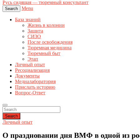
Русь сидящая — тюремный консультант
Menu
Search
База знаний
Жизнь в колонии
Защита
СИЗО
После освобождения
Тюремная медицина
Тюремный быт
Этап
Личный опыт
Ресоциализация
Документы
Медиалаборатория
Прислать историю
Вопрос-Ответ
Search
Личный опыт
О праздновании дня ВМФ в одной из р