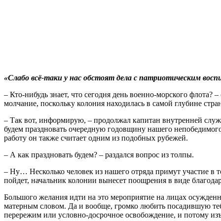
«Слабо всё-таки у нас обстоят дела с патриотическим восп
– Кто-нибудь знает, что сегодня день военно-морского флота?
молчание, поскольку колония находилась в самой глубине стра
– Так вот, информирую, – продолжал капитан внутренней служб
будем праздновать очередную годовщину нашего непобедимого 
работу он также считает одним из подобных рубежей.
– А как праздновать будем? – раздался вопрос из толпы.
– Ну… Несколько человек из нашего отряда примут участие в т
пойдет, начальник колонии вынесет поощрения в виде благодар
Большого желания идти на это мероприятие на лицах осужден
матерным словом. Да и вообще, громко любить посадившую тебя
перережим или условно-досрочное освобождение, и потому изъ