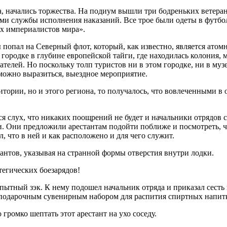
а, начались торжества. На подиум вышли три бодреньких ветеран
нами службы исполнения наказаний. Все трое были одеты в футбо
ех империалистов мира».
 попал на Северный флот, который, как известно, является ато
м городке в глубине европейской тайги, где находилась колония
ателей. Но поскольку толп туристов ни в этом городке, ни в му
можно выразиться, выездное мероприятие.
итории, но и этого региона, то получалось, что вовлеченными в
 слух, что никаких поощрений не будет и начальники отрядов с
. Они предложили арестантам подойти поближе и посмотреть, чт
, что в ней и как расположено и для чего служит.
антов, указывая на странной формы отверстия внутри лодки.
тегических боезарядов!
пытный зэк. К нему подошел начальник отряда и приказал сесть
м подарочным сувенирным набором для распития спиртных напит
громко шептать этот арестант на ухо соседу.