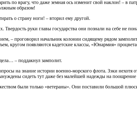
ить по врагу, что даже земная ось изменит свой наклон! – в па
должным образом!
ирать о страну ноги! – вторил ему другой.
х. Твердость руки главы государства они познали на себе не по
анием, – проговорил начальник колонии сидящему рядом замполи
ъем, кругом появляются кадетские классы, «Юнармия» процветает
 дела… – поддакнул замполит.
просы на знание истории военно-морского флота. Зэки нехотя от
 вынуждены сидеть тут даже без малейшей надежды на поощрение
еством были только «ветераны». Они поставили большой плюси