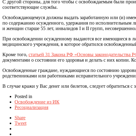
С другой стороны, для того чтобы с освобождаемым были прои
соответствующие службы.
Освобождающемуся должны выдать заработанную или (и) имеющ
по содержанию осужденного, удержания по исполнительным ли
и женщин старше 55 лет, инвалидов I и II групп, несовершенн
При освобождении осужденному выдаются все имеющиеся в лич
медицинского учреждения, в которое обратился освобожденный
Кроме того,
статьей 31 Закона РФ «Основы законодательства Р
документами о состоянии его здоровья и делать с них копии. К
Освобожденные граждане, нуждающиеся по состоянию здоровья 
родственниками или работниками исправительного учреждения
В случае кражи у Вас денег или билетов, следует обратиться
Posted in
Освобождение из ИК
Ресоциализация
Share
Tweet