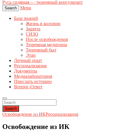
Русь сидящая — тюремный консультант
Menu
Search
База знаний
Жизнь в колонии
Защита
СИЗО
После освобождения
Тюремная медицина
Тюремный быт
Этап
Личный опыт
Ресоциализация
Документы
Медиалаборатория
Прислать историю
Вопрос-Ответ
Search
Освобождение из ИК
Ресоциализация
Освобождение из ИК