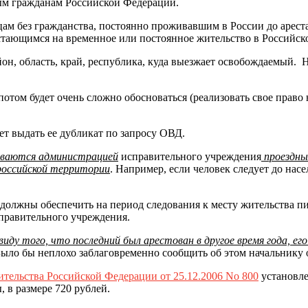
м гражданам Российской Федерации.
м без гражданства, постоянно проживавшим в России до ареста
стающимся на временное или постоянное жительство в Российск
он, область, край, республика, куда выезжает освобождаемый. 
потом будет очень сложно обосноваться (реализовать свое право
т выдать ее дубликат по запросу ОВД.
иваются администрацией
исправительного учреждения
проездны
российской территории
. Например, если человек следует до нас
должны обеспечить на период следования к месту жительства п
справительного учреждения.
ду того, что последний был арестован в другое время года, его
Было бы неплохо заблаговременно сообщить об этом начальнику 
тельства Российской Федерации от 25.12.2006 No 800
установле
 в размере 720 рублей.