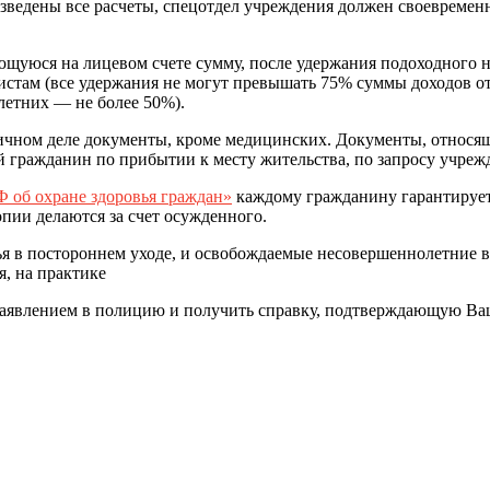
зведены все расчеты, спецотдел учреждения должен своевремен
уюся на лицевом счете сумму, после удержания подоходного н
стам (все удержания не могут превышать 75% суммы доходов от
олетних — не более 50%).
ном деле документы, кроме медицинских. Документы, относящие
 гражданин по прибытии к месту жительства, по запросу учреж
Ф об охране здоровья граждан»
каждому гражданину гарантирует
опии делаются за счет осужденного.
в постороннем уходе, и освобождаемые несовершеннолетние в в
, на практике
 с заявлением в полицию и получить справку, подтверждающую В