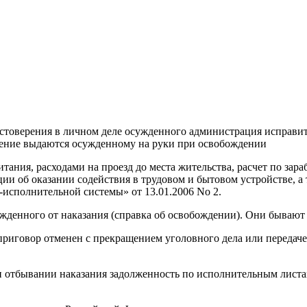
остоверения в личном деле осужденного администрация исправи
рение выдаются осужденному на руки при освобождении
ания, расходами на проезд до места жительства, расчет по зар
и об оказании содействия в трудовом и бытовом устройстве, 
исполнительной системы» от 13.01.2006 No 2.
енного от наказания (справка об освобождении). Они бывают 
иговор отменен с прекращением уголовного дела или передачей
 отбывании наказания задолженность по исполнительным листам