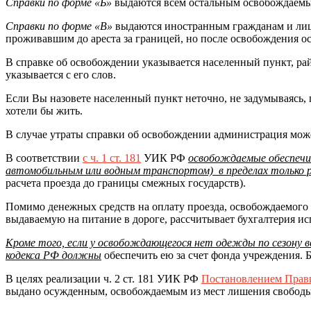
Справки по форме «Б»
выдаются всем остальным освобождаемы
Справки по форме «В»
выдаются иностранным гражданам и лица
проживавшим до ареста за границей, но после освобождения о
В справке об освобождении указывается населенный пункт, рай
указывается с его слов.
Если Вы назовете населенный пункт неточно, не задумываясь, 
хотели бы жить.
В случае утраты справки об освобождении администрация може
В соответствии
с ч. 1 ст. 181
УИК РФ
освобождаемые обеспеч
автомобильным или водным транспортом) в пределах только 
расчета проезда до границы смежных государств).
Помимо денежных средств на оплату проезда, освобождаемого 
выдаваемую на питание в дороге, рассчитывает бухгалтерия и
Кроме того, если у освобождающегося нет одежды по сезону вви
кодекса РФ должны
обеспечить ею за счет фонда учреждения. 
В целях реализации ч. 2 ст. 181 УИК РФ
Постановлением Прави
выдано осужденным, освобождаемым из мест лишения свободы,