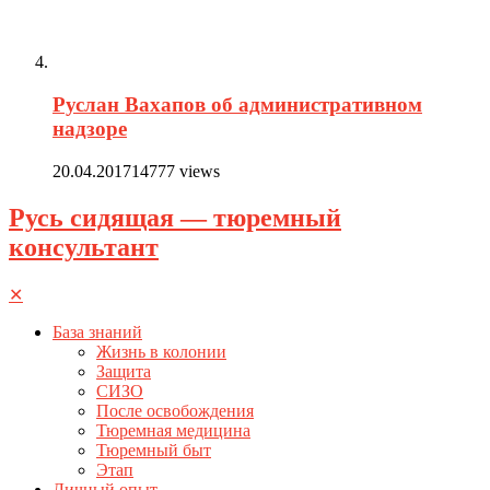
Руслан Вахапов об административном
надзоре
20.04.2017
14777 views
Русь сидящая — тюремный
консультант
✕
База знаний
Жизнь в колонии
Защита
СИЗО
После освобождения
Тюремная медицина
Тюремный быт
Этап
Личный опыт