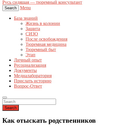
Русь сидящая — тюремный консультант
Menu
Search
База знаний
Жизнь в колонии
Защита
СИЗО
После освобождения
Тюремная медицина
Тюремный быт
Этап
Личный опыт
Ресоциализация
Документы
Медиалаборатория
Прислать историю
Вопрос-Ответ
Search
Как отыскать родственников