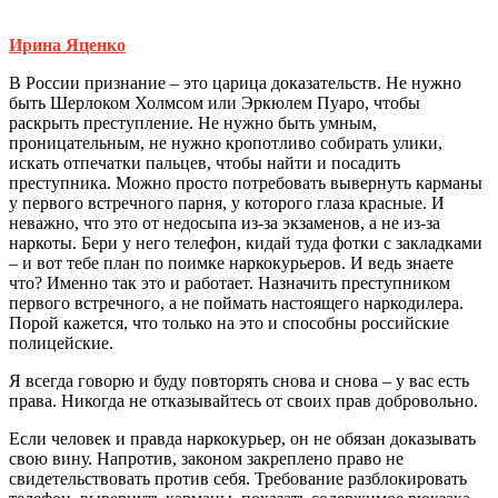
Ирина Яценко
В России признание – это царица доказательств. Не нужно
быть Шерлоком Холмсом или Эркюлем Пуаро, чтобы
раскрыть преступление. Не нужно быть умным,
проницательным, не нужно кропотливо собирать улики,
искать отпечатки пальцев, чтобы найти и посадить
преступника. Можно просто потребовать вывернуть карманы
у первого встречного парня, у которого глаза красные. И
неважно, что это от недосыпа из-за экзаменов, а не из-за
наркоты. Бери у него телефон, кидай туда фотки с закладками
– и вот тебе план по поимке наркокурьеров. И ведь знаете
что? Именно так это и работает. Назначить преступником
первого встречного, а не поймать настоящего наркодилера.
Порой кажется, что только на это и способны российские
полицейские.
Я всегда говорю и буду повторять снова и снова – у вас есть
права. Никогда не отказывайтесь от своих прав добровольно.
Если человек и правда наркокурьер, он не обязан доказывать
свою вину. Напротив, законом закреплено право не
свидетельствовать против себя. Требование разблокировать