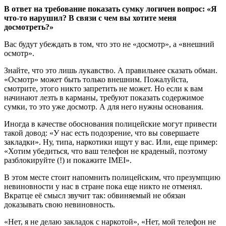
В
ответ на требование показать сумку логичен вопрос:
«Я
что-то нарушил? В связи с чем вы хотите меня
досмотреть?
»
Вас будут убеждать в том, что это не «досмотр», а «внешний
осмотр».
Знайте, что это лишь лукавство. А правильнее сказать обман.
«Осмотр» может быть только внешним. Пожалуйста,
смотрите, этого никто запретить не может. Но если к вам
начинают лезть в карманы, требуют показать содержимое
сумки, то это уже досмотр. А для него нужны основания.
Иногда в качестве обоснования полицейские могут привести
такой довод: «У нас есть подозрение, что вы совершаете
закладки». Ну, типа, наркотики ищут у вас. Или, еще пример:
«Хотим убедиться, что ваш телефон не краденый, поэтому
разблокируйте (!) и покажите IMEI».
В этом месте стоит напомнить полицейским, что презумпцию
невиновности у нас в стране пока еще никто не отменял.
Вкратце её смысл звучит так: обвиняемый не обязан
доказывать свою невиновность.
«Нет, я не делаю закладок с наркотой», «Нет, мой телефон не