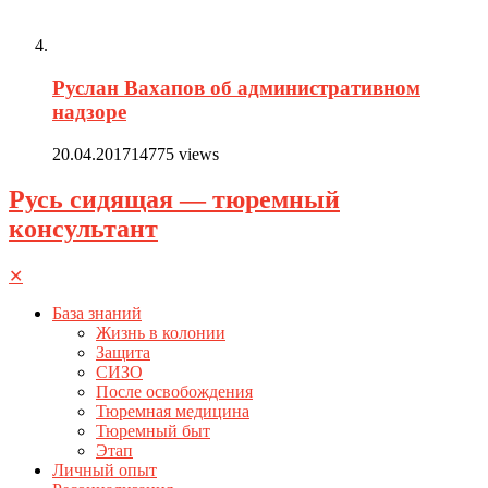
Руслан Вахапов об административном
надзоре
20.04.2017
14775 views
Русь сидящая — тюремный
консультант
✕
База знаний
Жизнь в колонии
Защита
СИЗО
После освобождения
Тюремная медицина
Тюремный быт
Этап
Личный опыт