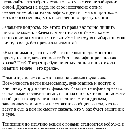
позволяйте его забрать, если только у вас его не забирают
силой. Драться не надо, но свое несогласие с этим
беззаконием обязательно зафиксируйте – хоть в протоколе,
хоть в объяснениях, хоть в заявлении о преступлении.
Задавайте вопросы. Уж этого-то права вас точно лишить
никто не может. «Зачем вам мой телефон?» «На каком
основании вы хотите его изъять?» «Почему вы забираете мою
личную вещь без протокола изъятия?»
«Вы понимаете, что вы сейчас совершаете должностное
преступление, которое может быть квалифицировано как
кража? Нет? Тогда я требую понятых, описи и протокола
изъятия. Иначе – это кража».
Помните, смартфон – это ваша палочка-выручалочка.
Возможность вести видеосъемку, аудиозапись и доступ к
внешнему миру в одном флаконе. Изъятие телефона чревато
серьезными последствиями, начиная с того, что вы не можете
сообщить о задержании родственникам или друзьям,
заканчивая тем, что вы не сможете сообщить о том, что вас
везут в суд, а вам не смогут сказать, кто у вас будет защитник
в суде.
Тенденция по изъятию вещей с годами становится всё хуже и