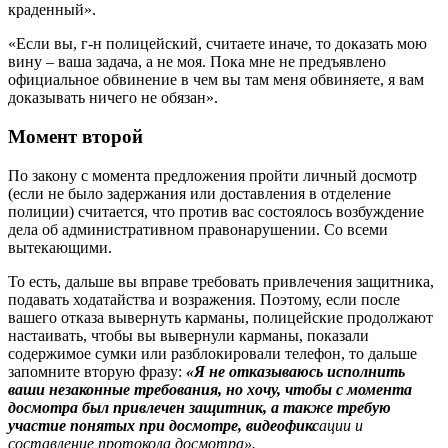
краденный».
«Если вы, г-н полицейский, считаете иначе, то доказать мою
вину – ваша задача, а не моя. Пока мне не предъявлено
официальное обвинение в чем вы там меня обвиняете, я вам
доказывать ничего не обязан».
Момент второй
По закону с момента предложения пройти личный досмотр
(если не было задержания или доставления в отделение
полиции) считается, что против вас состоялось возбуждение
дела об административном правонарушении. Со всеми
вытекающими.
То есть, дальше вы вправе требовать привлечения защитника,
подавать ходатайства и возражения. Поэтому, если после
вашего отказа вывернуть карманы, полицейские продолжают
настаивать, чтобы вы вывернули карманы, показали
содержимое сумки или разблокировали телефон, то дальше
запомните вторую фразу:
«Я
не отказываюсь исполнить
ваши незаконные требования, но хочу, чтобы с момента
досмотра был привлечен защитник, а также требую
участие понятых при досмотре, видеофикс
ации и
составление протокола досмотра
».