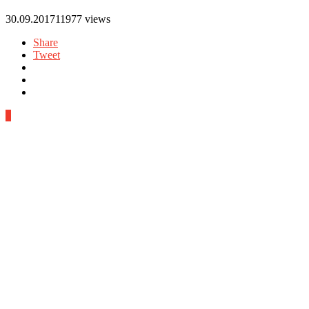
30.09.2017
11977 views
Share
Tweet
0