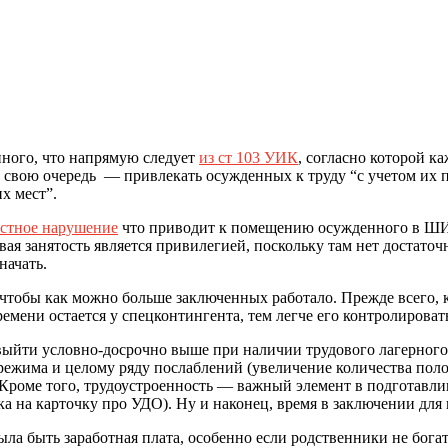
ного, что напрямую следует
из ст 103 УИК
, согласно которой к
вою очередь — привлекать осужденных к труду “с учетом их пол
х мест”.
остное нарушение
что приводит к помещению осужденного в ШИЗ
ая занятость является привилегией, поскольку там нет достато
начать.
, чтобы как можно больше заключенных работало. Прежде всего
ремени остается у спецконтингента, тем легче его контролироват
ь выйти условно-досрочно выше при наличии трудового лагерног
режима и целому ряду послаблений (увеличение количества пол
. Кроме того, трудоустроенность — важный элемент в подготавл
ка на карточку про УДО). Ну и наконец, время в заключении для
а быть заработная плата, особенно если родственники не богаты