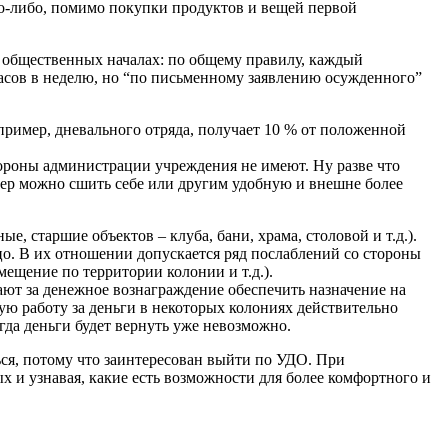
то-либо, помимо покупки продуктов и вещей первой
а общественных началах: по общему правилу, каждый
часов в неделю, но “по письменному заявлению осужденного”
пример, дневального отряда, получает 10 % от положенной
тороны администрации учреждения не имеют. Ну разве что
ер можно сшить себе или другим удобную и внешне более
, старшие объектов – клуба, бани, храма, столовой и т.д.).
о. В их отношении допускается ряд послаблений со стороны
щение по территории колонии и т.д.).
гают за денежное вознаграждение обеспечить назначение на
ую работу за деньги в некоторых колониях действительно
гда деньги будет вернуть уже невозможно.
ся, потому что заинтересован выйти по УДО. При
х и узнавая, какие есть возможности для более комфортного и