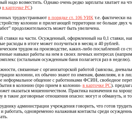
ый надо возместить. Однако очень редко зарплаты хватает на ч
н
в карточке РС
)
денных трудоустраивают
в порядке ст. 106 УИК
т.е. фактически н
устройству колонии и прилегающей территории не больше двух 
абот” продолжительность может быть увеличена.
ой ставки на части. Осужденный, оформленный на 0,1 ставки, на
ые расходы в итоге может получиться в месяц и 40 рублей.
ическим трудом на производстве, каких-либо послаблений со с
енные навыки работы на нем в своих личных интересах (наприм
омплекс (остальным осужденным баня полагается раз в неделю).
ости, связанные с организаторской работой (завхозы, дневальные
рации колонии, их обычно знают по именам, фамилиям, и в лиц
ее неформальное общение с работниками ФСИН, свободное переме
бытия в колонию (про прием в колонии-
в карточке РС
). предла
может оказаться мошенничеством. Практика назначения на хорош
у в такие договорные отношения опасно: могут и обмануть, и то
руднику администрации учреждения говорить, что готов трудить
 и работать, одновременно налаживая контакты среди осужденны
ать.