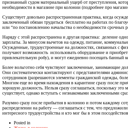
признанный судом материальный ущерб от преступления, котор
необходимости в магазине при колонии (подробнее про магази
Существует довольно распространенная практика, когда осуж
заключенный обязан трудиться бесплатно на работах по благо
или “по постановлению начальства о необходимости срочных р
Наряду с этой распространена и другая практика: деление одн
зарплаты. За минусом вычетов на одежду, питание, коммунальн
Осужденные, трудоустроенные на должностях, связанных с физ
получают возможность использовать оборудование и приобрет
привлекательную робу), и могут ежедневно посещать банный к
Более вольготно себя чувствуют заключенные, занимающие должн
Они систематически контактируют с представителями админист
сотрудников (разрешаются элементы гражданской одежды, бол
Многим еще во время нахождения в карантине сразу после при
хорошую должность. Нельзя сразу соглашаться, поскольку это 
существует, однако вступать с незнакомыми заключенными сраз
Разумно сразу после прибытия в колонию и потом каждому сот
распределении на работу — соглашаться с тем, что предложили
интересного трудоустройства и кто мог бы в этом посодействов
Posted in
Жизнь в колонии