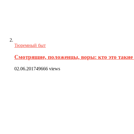
Тюремный быт
Смотрящие, положенцы, воры: кто это такие 
02.06.2017
49666 views