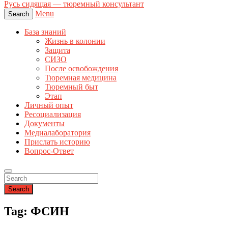
Русь сидящая — тюремный консультант
Menu
Search
База знаний
Жизнь в колонии
Защита
СИЗО
После освобождения
Тюремная медицина
Тюремный быт
Этап
Личный опыт
Ресоциализация
Документы
Медиалаборатория
Прислать историю
Вопрос-Ответ
Search
Tag: ФСИН