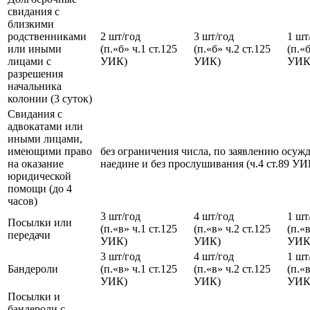
свидания с
близкими
родственниками
2 шт/год
3 шт/год
1 шт
или иными
(п.«б» ч.1 ст.125
(п.«б» ч.2 ст.125
(п.«б
лицами с
УИК)
УИК)
УИК
разрешения
начальника
колонии (3 суток)
Свидания с
адвокатами или
иными лицами,
имеющими право
без ограничения числа, по заявлению осу
на оказание
наедине и без прослушивания (ч.4 ст.89 УИ
юридической
помощи (до 4
часов)
3 шт/год
4 шт/год
1 шт
Посылки или
(п.«в» ч.1 ст.125
(п.«в» ч.2 ст.125
(п.«в
передачи
УИК)
УИК)
УИК
3 шт/год
4 шт/год
1 шт
Бандероли
(п.«в» ч.1 ст.125
(п.«в» ч.2 ст.125
(п.«в
УИК)
УИК)
УИК
Посылки и
бандероли с