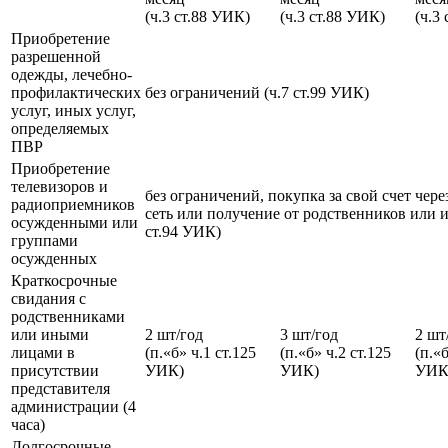
(ч.3 ст.88 УИК)
(ч.3 ст.88 УИК)
(ч.3
Приобретение
разрешенной
одежды, лечебно-
профилактических
без ограничений (ч.7 ст.99 УИК)
услуг, иных услуг,
определяемых
ПВР
Приобретение
телевизоров и
без ограничений, покупка за свой счет чере
радиоприемников
сеть или получение от родственников или и
осужденными или
ст.94 УИК)
группами
осужденных
Краткосрочные
свидания с
родственниками
или иными
2 шт/год
3 шт/год
2 шт
лицами в
(п.«б» ч.1 ст.125
(п.«б» ч.2 ст.125
(п.«б
присутствии
УИК)
УИК)
УИК
представителя
администрации (4
часа)
Долгосрочные