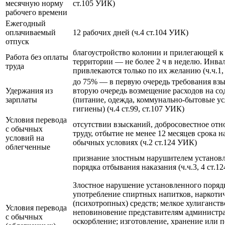
месячную норму
ст.105 УИК)
рабочего времени
Ежегодный
оплачиваемый
12 рабочих дней (ч.4 ст.104 УИК)
отпуск
благоустройство колонии и прилегающей к
Работа без оплаты
территории — не более 2 ч в неделю. Инвал
труда
привлекаются только по их желанию (ч.ч.1,
до 75% — в первую очередь требования взы
Удержания из
вторую очередь возмещение расходов на с
зарплаты
(питание, одежда, коммунально-бытовые ус
гигиены) (ч.4 ст.99, ст.107 УИК)
Условия перевода
отсутствии взысканий, добросовестное от
с обычных
труду, отбытие не менее 12 месяцев срока н
условий на
обычных условиях (ч.2 ст.124 УИК)
облегченные
признание злостным нарушителем установ
порядка отбывания наказания (ч.ч.3, 4 ст.1
Злостное нарушение установленного поряд
употребление спиртных напитков, наркоти
(психотропных) средств; мелкое хулиганство
Условия перевода
неповиновение представителям администр
с обычных
оскорбление; изготовление, хранение или п