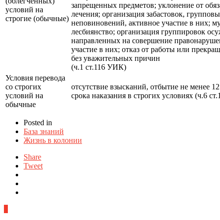
(облегченных)
запрещенных предметов; уклонение от обяз
условий на
лечения; организация забастовок, группов
строгие (обычные)
неповиновений, активное участие в них; м
лесбиянство; организация группировок ос
направленных на совершение правонаруше
участие в них; отказ от работы или прекра
без уважительных причин
(ч.1 ст.116 УИК)
Условия перевода
со строгих
отсутствие взысканий, отбытие не менее 12
условий на
срока наказания в строгих условиях (ч.6 ст
обычные
Posted in
База знаний
Жизнь в колонии
Share
Tweet
0