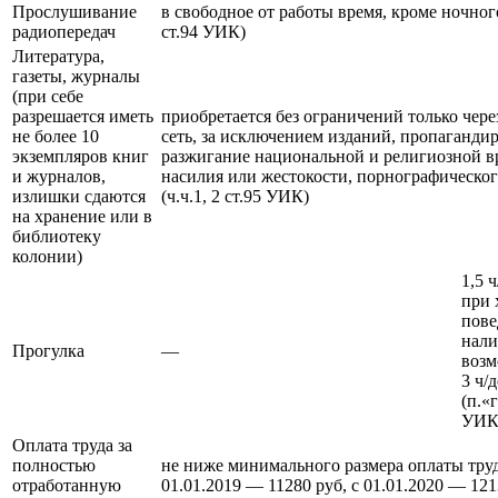
Прослушивание
в свободное от работы время, кроме ночног
радиопередач
ст.94 УИК)
Литература,
газеты, журналы
(при себе
разрешается иметь
приобретается без ограничений только чере
не более 10
сеть, за исключением изданий, пропаганди
экземпляров книг
разжигание национальной и религиозной в
и журналов,
насилия или жестокости, порнографическог
излишки сдаются
(ч.ч.1, 2 ст.95 УИК)
на хранение или в
библиотеку
колонии)
1,5 ч
при 
пове
нал
Прогулка
—
возм
3 ч/д
(п.«г
УИК
Оплата труда за
полностью
не ниже минимального размера оплаты труд
отработанную
01.01.2019 — 11280 руб, с 01.01.2020 — 1213