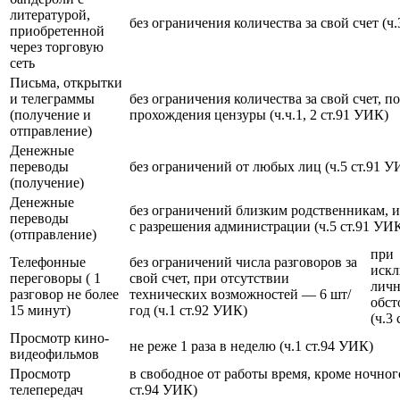
литературой,
без ограничения количества за свой счет (ч
приобретенной
через торговую
сеть
Письма, открытки
и телеграммы
без ограничения количества за свой счет, п
(получение и
прохождения цензуры (ч.ч.1, 2 ст.91 УИК)
отправление)
Денежные
переводы
без ограничений от любых лиц (ч.5 ст.91 У
(получение)
Денежные
без ограничений близким родственникам,
переводы
с разрешения администрации (ч.5 ст.91 УИ
(отправление)
при
Телефонные
без ограничений числа разговоров за
иск
переговоры ( 1
свой счет, при отсутствии
лич
разговор не более
технических возможностей — 6 шт/
обст
15 минут)
год (ч.1 ст.92 УИК)
(ч.3
Просмотр кино-
не реже 1 раза в неделю (ч.1 ст.94 УИК)
видеофильмов
Просмотр
в свободное от работы время, кроме ночног
телепередач
ст.94 УИК)