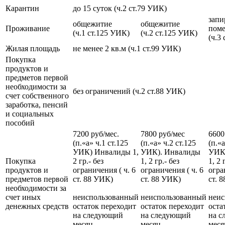
Карантин
до 15 суток (ч.2 ст.79 УИК)
запи
общежитие
общежитие
Проживание
пом
(ч.1 ст.125 УИК)
(ч.2 ст.125 УИК)
(ч.3
Жилая площадь
не менее 2 кв.м (ч.1 ст.99 УИК)
Покупка
продуктов и
предметов первой
необходимости за
без ограничений (ч.2 ст.88 УИК)
счет собственного
заработка, пенсий
и социальных
пособий
7200 руб/мес.
7800 руб/мес
6600
(п.«а» ч.1 ст.125
(п.«а» ч.2 ст.125
(п.«а
УИК) Инвалиды 1,
УИК). Инвалиды
УИК
Покупка
2 гр.- без
1, 2 гр.- без
1, 2 
продуктов и
ограничения ( ч. 6
ограничения ( ч. 6
огра
предметов первой
ст. 88 УИК)
ст. 88 УИК)
ст. 
необходимости за
счет иных
неиспользованный
неиспользованный
неис
денежных средств
остаток переходит
остаток переходит
оста
на следующий
на следующий
на 
месяц
месяц
меся